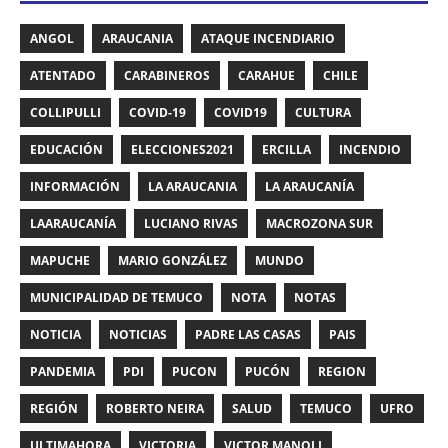
ANGOL
ARAUCANIA
ATAQUE INCENDIARIO
ATENTADO
CARABINEROS
CARAHUE
CHILE
COLLIPULLI
COVID-19
COVID19
CULTURA
EDUCACIÓN
ELECCIONES2021
ERCILLA
INCENDIO
INFORMACIÓN
LA ARAUCANIA
LA ARAUCANÍA
LAARAUCANÍA
LUCIANO RIVAS
MACROZONA SUR
MAPUCHE
MARIO GONZÁLEZ
MUNDO
MUNICIPALIDAD DE TEMUCO
NOTA
NOTAS
NOTICIA
NOTICIAS
PADRE LAS CASAS
PAIS
PANDEMIA
PDI
PUCON
PUCÓN
REGION
REGIÓN
ROBERTO NEIRA
SALUD
TEMUCO
UFRO
ULTIMAHORA
VICTORIA
VICTOR MANOLI