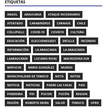
ETIQUETAS
ANGOL
ARAUCANIA
ATAQUE INCENDIARIO
ATENTADO
CARABINEROS
CARAHUE
CHILE
COLLIPULLI
COVID-19
COVID19
CULTURA
EDUCACIÓN
ELECCIONES2021
ERCILLA
INCENDIO
INFORMACIÓN
LA ARAUCANIA
LA ARAUCANÍA
LAARAUCANÍA
LUCIANO RIVAS
MACROZONA SUR
MAPUCHE
MARIO GONZÁLEZ
MUNDO
MUNICIPALIDAD DE TEMUCO
NOTA
NOTAS
NOTICIA
NOTICIAS
PADRE LAS CASAS
PAIS
PANDEMIA
PDI
PUCON
PUCÓN
REGION
REGIÓN
ROBERTO NEIRA
SALUD
TEMUCO
UFRO