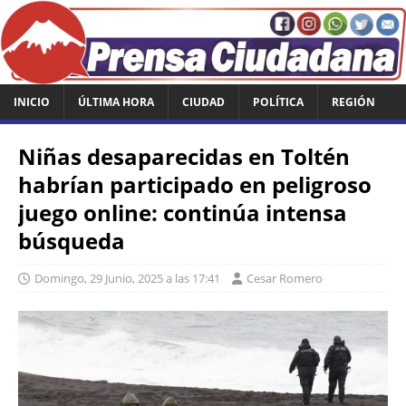
INICIO
ÚLTIMA HORA
CIUDAD
POLÍTICA
REGIÓN
Niñas desaparecidas en Toltén
habrían participado en peligroso
juego online: continúa intensa
búsqueda
Domingo, 29 Junio, 2025 a las 17:41
Cesar Romero