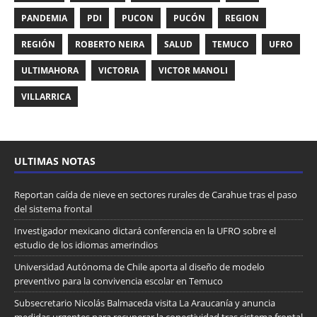
PANDEMIA
PDI
PUCON
PUCÓN
REGION
REGIÓN
ROBERTO NEIRA
SALUD
TEMUCO
UFRO
ULTIMAHORA
VICTORIA
VICTOR MANOLI
VILLARRICA
ULTIMAS NOTAS
Reportan caída de nieve en sectores rurales de Carahue tras el paso
del sistema frontal
Investigador mexicano dictará conferencia en la UFRO sobre el
estudio de los idiomas amerindios
Universidad Autónoma de Chile aporta al diseño de modelo
preventivo para la convivencia escolar en Temuco
Subsecretario Nicolás Balmaceda visita La Araucanía y anuncia
medidas urgentes para recuperar la conectividad tras sistema frontal