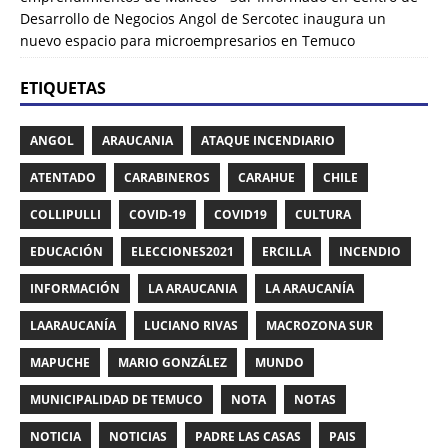
Desarrollo de Negocios Angol de Sercotec inaugura un
nuevo espacio para microempresarios en Temuco
ETIQUETAS
ANGOL
ARAUCANIA
ATAQUE INCENDIARIO
ATENTADO
CARABINEROS
CARAHUE
CHILE
COLLIPULLI
COVID-19
COVID19
CULTURA
EDUCACIÓN
ELECCIONES2021
ERCILLA
INCENDIO
INFORMACIÓN
LA ARAUCANIA
LA ARAUCANÍA
LAARAUCANÍA
LUCIANO RIVAS
MACROZONA SUR
MAPUCHE
MARIO GONZÁLEZ
MUNDO
MUNICIPALIDAD DE TEMUCO
NOTA
NOTAS
NOTICIA
NOTICIAS
PADRE LAS CASAS
PAIS