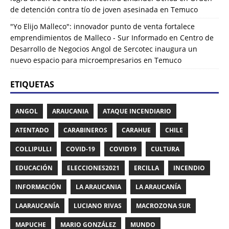
de detención contra tío de joven asesinada en Temuco
"Yo Elijo Malleco": innovador punto de venta fortalece
emprendimientos de Malleco - Sur Informado
en
Centro de
Desarrollo de Negocios Angol de Sercotec inaugura un
nuevo espacio para microempresarios en Temuco
ETIQUETAS
ANGOL
ARAUCANIA
ATAQUE INCENDIARIO
ATENTADO
CARABINEROS
CARAHUE
CHILE
COLLIPULLI
COVID-19
COVID19
CULTURA
EDUCACIÓN
ELECCIONES2021
ERCILLA
INCENDIO
INFORMACIÓN
LA ARAUCANIA
LA ARAUCANÍA
LAARAUCANÍA
LUCIANO RIVAS
MACROZONA SUR
MAPUCHE
MARIO GONZÁLEZ
MUNDO