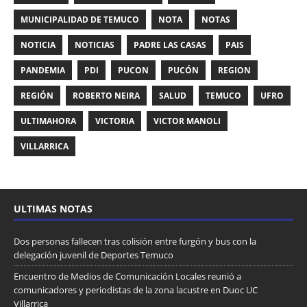
MUNICIPALIDAD DE TEMUCO
NOTA
NOTAS
NOTICIA
NOTICIAS
PADRE LAS CASAS
PAIS
PANDEMIA
PDI
PUCON
PUCÓN
REGION
REGIÓN
ROBERTO NEIRA
SALUD
TEMUCO
UFRO
ULTIMAHORA
VICTORIA
VICTOR MANOLI
VILLARRICA
ULTIMAS NOTAS
Dos personas fallecen tras colisión entre furgón y bus con la
delegación juvenil de Deportes Temuco
Encuentro de Medios de Comunicación Locales reunió a
comunicadores y periodistas de la zona lacustre en Duoc UC
Villarrica