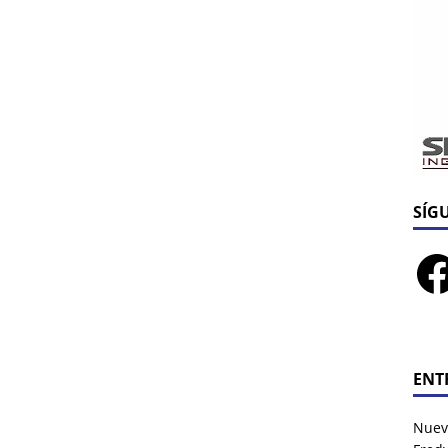
SÍG
ENT
Nuev