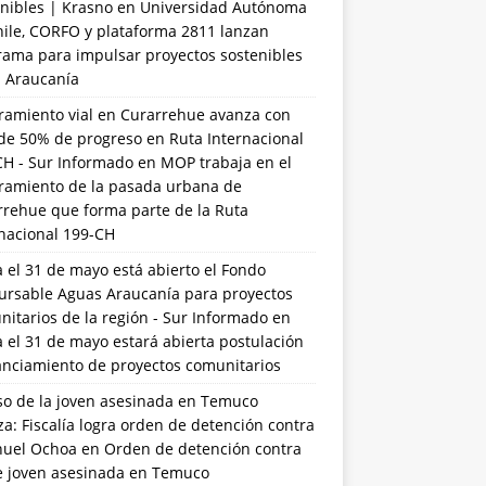
nibles | Krasno
en
Universidad Autónoma
hile, CORFO y plataforma 2811 lanzan
rama para impulsar proyectos sostenibles
a Araucanía
ramiento vial en Curarrehue avanza con
de 50% de progreso en Ruta Internacional
CH - Sur Informado
en
MOP trabaja en el
ramiento de la pasada urbana de
rrehue que forma parte de la Ruta
rnacional 199-CH
 el 31 de mayo está abierto el Fondo
ursable Aguas Araucanía para proyectos
itarios de la región - Sur Informado
en
 el 31 de mayo estará abierta postulación
anciamiento de proyectos comunitarios
so de la joven asesinada en Temuco
a: Fiscalía logra orden de detención contra
uel Ochoa
en
Orden de detención contra
de joven asesinada en Temuco