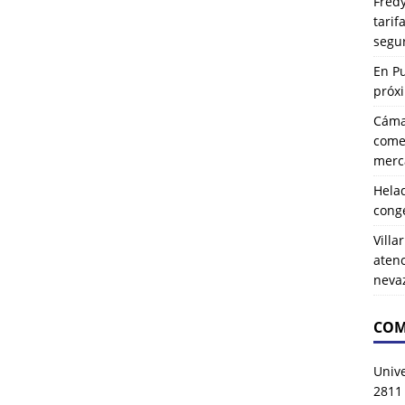
Fredy
tarif
segu
En P
próx
Cáma
comer
merca
Hela
cong
Villa
atenc
neva
COM
Univ
2811