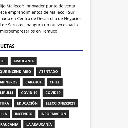
lijo Malleco": innovador punto de venta
alece emprendimientos de Malleco - Sur
rmado
en
Centro de Desarrollo de Negocios
l de Sercotec inaugura un nuevo espacio
 microempresarios en Temuco
QUETAS
GOL
ARAUCANIA
QUE INCENDIARIO
ATENTADO
ABINEROS
CARAHUE
CHILE
LIPULLI
COVID-19
COVID19
TURA
EDUCACIÓN
ELECCIONES2021
ILLA
INCENDIO
INFORMACIÓN
ARAUCANIA
LA ARAUCANÍA