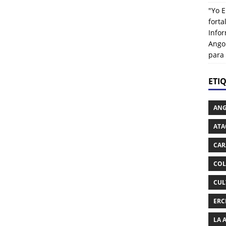
"Yo E
fort
Info
Ango
para
ETI
AN
ATA
CAR
COL
CUL
ERC
LA 