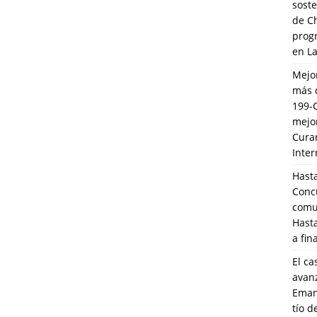
soste
de C
prog
en L
Mejo
más 
199-
mejo
Cura
Inte
Hasta
Conc
comun
Hasta
a fin
El ca
avanz
Eman
tío 