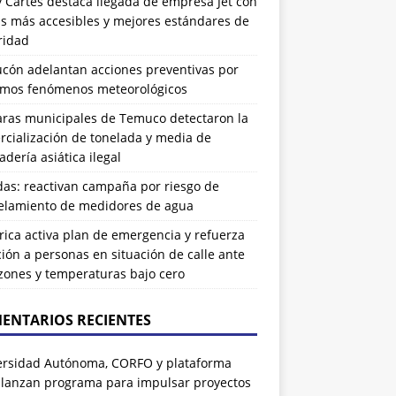
 Cartes destaca llegada de empresa Jet con
as más accesibles y mejores estándares de
ridad
ucón adelantan acciones preventivas por
imos fenómenos meteorológicos
ras municipales de Temuco detectaron la
cialización de tonelada y media de
dería asiática ilegal
das: reactivan campaña por riesgo de
elamiento de medidores de agua
rrica activa plan de emergencia y refuerza
ión a personas en situación de calle ante
zones y temperaturas bajo cero
ENTARIOS RECIENTES
ersidad Autónoma, CORFO y plataforma
 lanzan programa para impulsar proyectos