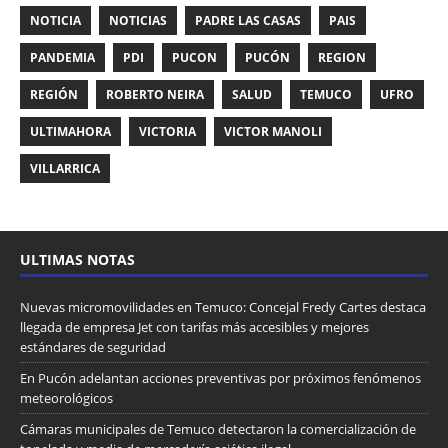
NOTICIA
NOTICIAS
PADRE LAS CASAS
PAIS
PANDEMIA
PDI
PUCON
PUCÓN
REGION
REGIÓN
ROBERTO NEIRA
SALUD
TEMUCO
UFRO
ULTIMAHORA
VICTORIA
VICTOR MANOLI
VILLARRICA
ULTIMAS NOTAS
Nuevas micromovilidades en Temuco: Concejal Fredy Cartes destaca
llegada de empresa Jet con tarifas más accesibles y mejores
estándares de seguridad
En Pucón adelantan acciones preventivas por próximos fenómenos
meteorológicos
Cámaras municipales de Temuco detectaron la comercialización de