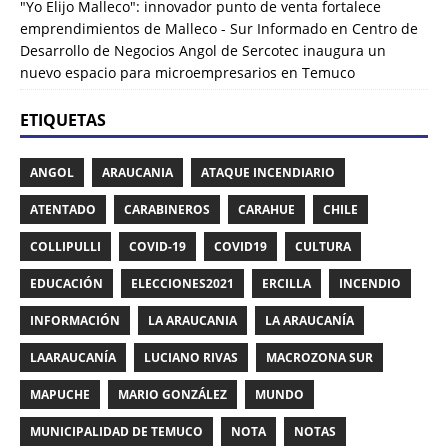
"Yo Elijo Malleco": innovador punto de venta fortalece
emprendimientos de Malleco - Sur Informado
en
Centro de
Desarrollo de Negocios Angol de Sercotec inaugura un
nuevo espacio para microempresarios en Temuco
ETIQUETAS
ANGOL
ARAUCANIA
ATAQUE INCENDIARIO
ATENTADO
CARABINEROS
CARAHUE
CHILE
COLLIPULLI
COVID-19
COVID19
CULTURA
EDUCACIÓN
ELECCIONES2021
ERCILLA
INCENDIO
INFORMACIÓN
LA ARAUCANIA
LA ARAUCANÍA
LAARAUCANÍA
LUCIANO RIVAS
MACROZONA SUR
MAPUCHE
MARIO GONZÁLEZ
MUNDO
MUNICIPALIDAD DE TEMUCO
NOTA
NOTAS