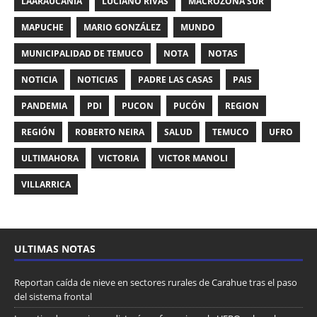
LAARAUCANÍA
LUCIANO RIVAS
MACROZONA SUR
MAPUCHE
MARIO GONZÁLEZ
MUNDO
MUNICIPALIDAD DE TEMUCO
NOTA
NOTAS
NOTICIA
NOTICIAS
PADRE LAS CASAS
PAIS
PANDEMIA
PDI
PUCON
PUCÓN
REGION
REGIÓN
ROBERTO NEIRA
SALUD
TEMUCO
UFRO
ULTIMAHORA
VICTORIA
VICTOR MANOLI
VILLARRICA
ULTIMAS NOTAS
Reportan caída de nieve en sectores rurales de Carahue tras el paso
del sistema frontal