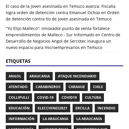
El caso de la joven asesinada en Temuco avanza: Fiscalía
logra orden de detención contra Emanuel Ochoa
en
Orden
de detención contra tío de joven asesinada en Temuco
"Yo Elijo Malleco": innovador punto de venta fortalece
emprendimientos de Malleco - Sur Informado
en
Centro de
Desarrollo de Negocios Angol de Sercotec inaugura un
nuevo espacio para microempresarios en Temuco
ETIQUETAS
ANGOL
ARAUCANIA
ATAQUE INCENDIARIO
ATENTADO
CARABINEROS
CARAHUE
CHILE
COLLIPULLI
COVID-19
COVID19
CULTURA
EDUCACIÓN
ELECCIONES2021
ERCILLA
INCENDIO
INFORMACIÓN
LA ARAUCANIA
LA ARAUCANÍA