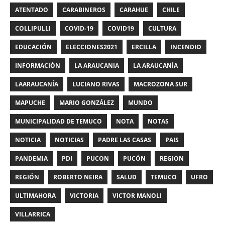
ATENTADO
CARABINEROS
CARAHUE
CHILE
COLLIPULLI
COVID-19
COVID19
CULTURA
EDUCACIÓN
ELECCIONES2021
ERCILLA
INCENDIO
INFORMACIÓN
LA ARAUCANIA
LA ARAUCANÍA
LAARAUCANÍA
LUCIANO RIVAS
MACROZONA SUR
MAPUCHE
MARIO GONZÁLEZ
MUNDO
MUNICIPALIDAD DE TEMUCO
NOTA
NOTAS
NOTICIA
NOTICIAS
PADRE LAS CASAS
PAIS
PANDEMIA
PDI
PUCON
PUCÓN
REGION
REGIÓN
ROBERTO NEIRA
SALUD
TEMUCO
UFRO
ULTIMAHORA
VICTORIA
VICTOR MANOLI
VILLARRICA