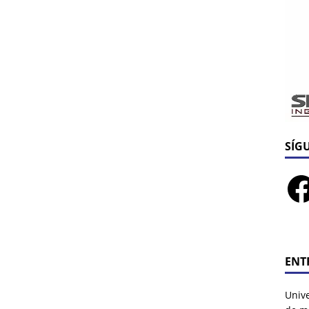
SÍG
ENT
Univ