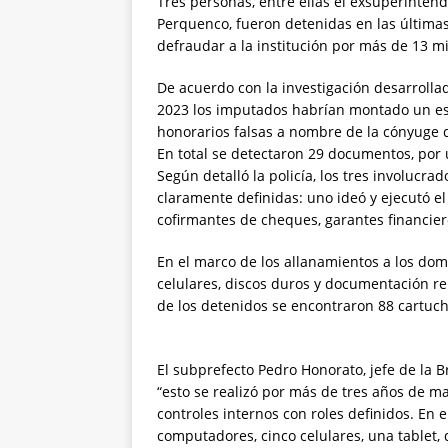
Tres personas, entre ellas el exsuperinten
Perquenco, fueron detenidas en las últimas 
defraudar a la institución por más de 13 m
De acuerdo con la investigación desarrollada
2023 los imputados habrían montado un es
honorarios falsas a nombre de la cónyuge d
En total se detectaron 29 documentos, por 
Según detalló la policía, los tres involucr
claramente definidas: uno ideó y ejecutó e
cofirmantes de cheques, garantes financier
En el marco de los allanamientos a los domi
celulares, discos duros y documentación re
de los detenidos se encontraron 88 cartuch
El subprefecto Pedro Honorato, jefe de la B
“esto se realizó por más de tres años de 
controles internos con roles definidos. En 
computadores, cinco celulares, una tablet, 