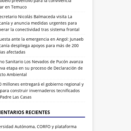
delo preventivo para la convivencia
lar en Temuco
cretario Nicolás Balmaceda visita La
canía y anuncia medidas urgentes para
erar la conectividad tras sistema frontal
uesta ante la emergencia en Angol: Junaeb
canía despliega apoyos para más de 200
ias afectadas
eno Sanitario Los Nevados de Pucón avanza
eva etapa en su proceso de Declaración de
cto Ambiental
 millones entregará el gobierno regional y
para construir invernaderos tecnificados
 Padre Las Casas
ENTARIOS RECIENTES
ersidad Autónoma, CORFO y plataforma