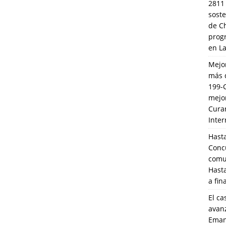
2811
soste
de C
prog
en L
Mejo
más 
199-
mejo
Cura
Inte
Hasta
Conc
comun
Hasta
a fin
El ca
avanz
Eman