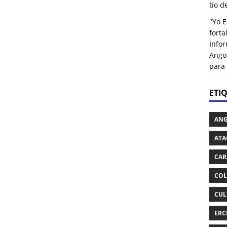
tío 
"Yo E
fort
Info
Ango
para
ETI
AN
ATA
CAR
COL
CUL
ERC