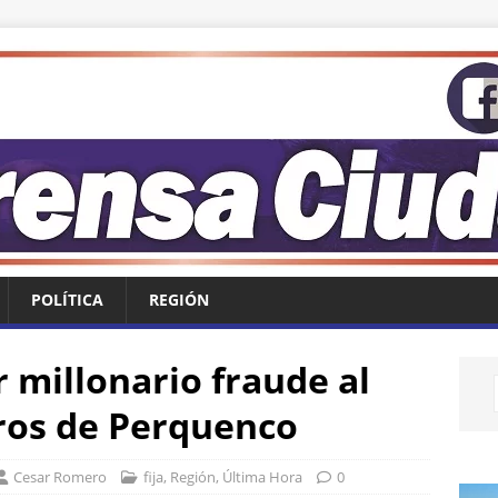
POLÍTICA
REGIÓN
 millonario fraude al
os de Perquenco
Cesar Romero
fija
,
Región
,
Última Hora
0