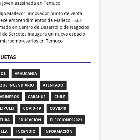
de joven asesinada en Temuco
lijo Malleco": innovador punto de venta
alece emprendimientos de Malleco - Sur
rmado
en
Centro de Desarrollo de Negocios
l de Sercotec inaugura un nuevo espacio
 microempresarios en Temuco
QUETAS
GOL
ARAUCANIA
QUE INCENDIARIO
ATENTADO
ABINEROS
CARAHUE
CHILE
LIPULLI
COVID-19
COVID19
TURA
EDUCACIÓN
ELECCIONES2021
ILLA
INCENDIO
INFORMACIÓN