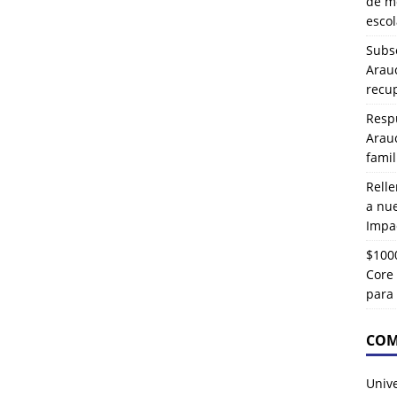
de mo
esco
Subse
Arau
recup
Resp
Arau
famil
Rell
a nu
Impa
$1000
Core 
para
COM
Univ