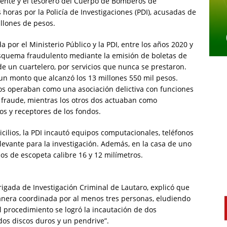
dente y el tesorero del Cuerpo de Bomberos de
horas por la Policía de Investigaciones (PDI), acusadas de
illones de pesos.
 por el Ministerio Público y la PDI, entre los años 2020 y
quema fraudulento mediante la emisión de boletas de
e un cuartelero, por servicios que nunca se prestaron.
un monto que alcanzó los 13 millones 550 mil pesos.
ados operaban como una asociación delictiva con funciones
l fraude, mientras los otros dos actuaban como
os y receptores de los fondos.
cilios, la PDI incautó equipos computacionales, teléfonos
levante para la investigación. Además, en la casa de uno
os de escopeta calibre 16 y 12 milímetros.
rigada de Investigación Criminal de Lautaro, explicó que
manera coordinada por al menos tres personas, eludiendo
el procedimiento se logró la incautación de dos
dos discos duros y un pendrive”.