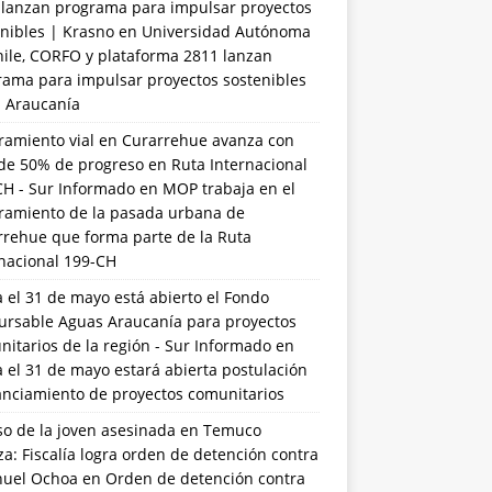
 lanzan programa para impulsar proyectos
nibles | Krasno
en
Universidad Autónoma
hile, CORFO y plataforma 2811 lanzan
rama para impulsar proyectos sostenibles
a Araucanía
ramiento vial en Curarrehue avanza con
de 50% de progreso en Ruta Internacional
CH - Sur Informado
en
MOP trabaja en el
ramiento de la pasada urbana de
rrehue que forma parte de la Ruta
rnacional 199-CH
 el 31 de mayo está abierto el Fondo
ursable Aguas Araucanía para proyectos
itarios de la región - Sur Informado
en
 el 31 de mayo estará abierta postulación
anciamiento de proyectos comunitarios
so de la joven asesinada en Temuco
a: Fiscalía logra orden de detención contra
uel Ochoa
en
Orden de detención contra