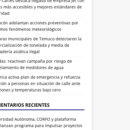
 Cartes destaca llegada de empresa Jet con
as más accesibles y mejores estándares de
ridad
ucón adelantan acciones preventivas por
imos fenómenos meteorológicos
ras municipales de Temuco detectaron la
cialización de tonelada y media de
dería asiática ilegal
das: reactivan campaña por riesgo de
elamiento de medidores de agua
rrica activa plan de emergencia y refuerza
ión a personas en situación de calle ante
zones y temperaturas bajo cero
ENTARIOS RECIENTES
ersidad Autónoma, CORFO y plataforma
 lanzan programa para impulsar proyectos