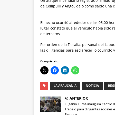
Un ataque incendiario registrado la madru
de Collipulli y Angol, dejó como saldo una
El hecho ocurrió alrededor de las 05:00 hora
lugar constató que el vehículo había sido r
de terceros.
Por orden de la Fiscalía, personal del Labo
las diligencias para esclarecer lo ocurrido
Compártelo:
LA ARAUCANÍA
NOTICIA
REG
ANTERIOR
Eugenio Tuma inaugura Centro 
Trabajo para dirigentes sociales 
Temuco