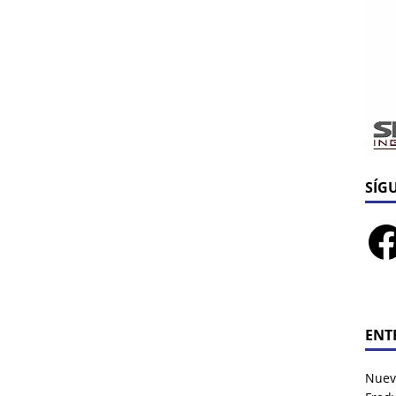
SÍG
ENT
Nuev