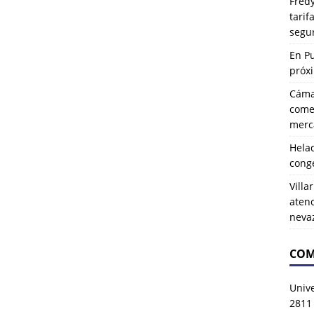
Fredy
tarif
segu
En P
próx
Cáma
comer
merca
Hela
cong
Villa
atenc
neva
COM
Univ
2811