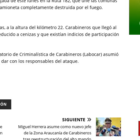
gada de este lunes en la Ruta 182, que une las comunas
 camioneta completamente destruida por el fuego.
s, a la altura del kilómetro 22. Carabineros que llegó al
educido a cenizas y que existían indicios de participación
ratorio de Criminalística de Carabineros (Labocar) asumió
 y dar con los responsables del ataque.
IÓN
SIGUIENTE
de
Miguel Herrera asume como nuevo jefe
en
de la Zona Araucanía de Carabineros
tras reestructuración del alto mando