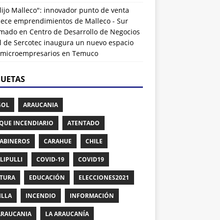
lijo Malleco": innovador punto de venta
alece emprendimientos de Malleco - Sur
rmado
en
Centro de Desarrollo de Negocios
l de Sercotec inaugura un nuevo espacio
 microempresarios en Temuco
QUETAS
GOL
ARAUCANIA
QUE INCENDIARIO
ATENTADO
ABINEROS
CARAHUE
CHILE
LIPULLI
COVID-19
COVID19
TURA
EDUCACIÓN
ELECCIONES2021
ILLA
INCENDIO
INFORMACIÓN
ARAUCANIA
LA ARAUCANÍA