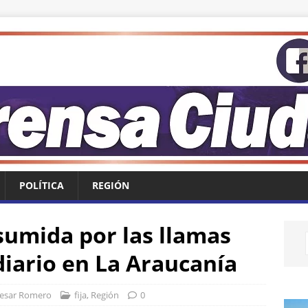
POLÍTICA
REGIÓN
umida por las llamas
diario en La Araucanía
esar Romero
fija
,
Región
0