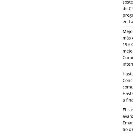
soste
de C
prog
en L
Mejo
más 
199-
mejo
Cura
Inte
Hasta
Conc
comun
Hasta
a fin
El ca
avanz
Eman
tío 