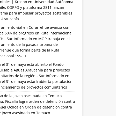
nibles | Krasno
en
Universidad Autónoma
hile, CORFO y plataforma 2811 lanzan
rama para impulsar proyectos sostenibles
a Araucanía
ramiento vial en Curarrehue avanza con
de 50% de progreso en Ruta Internacional
CH - Sur Informado
en
MOP trabaja en el
ramiento de la pasada urbana de
rrehue que forma parte de la Ruta
rnacional 199-CH
 el 31 de mayo está abierto el Fondo
ursable Aguas Araucanía para proyectos
itarios de la región - Sur Informado
en
 el 31 de mayo estará abierta postulación
anciamiento de proyectos comunitarios
so de la joven asesinada en Temuco
a: Fiscalía logra orden de detención contra
uel Ochoa
en
Orden de detención contra
de joven asesinada en Temuco