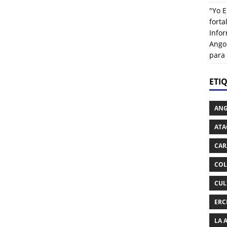
"Yo E
fort
Info
Ango
para
ETI
AN
ATA
CAR
COL
CUL
ERC
LA 