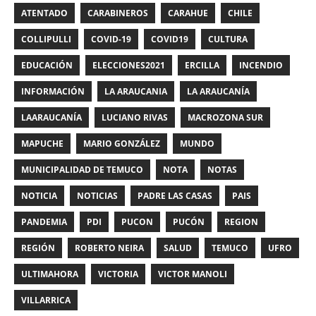
ATENTADO
CARABINEROS
CARAHUE
CHILE
COLLIPULLI
COVID-19
COVID19
CULTURA
EDUCACIÓN
ELECCIONES2021
ERCILLA
INCENDIO
INFORMACIÓN
LA ARAUCANIA
LA ARAUCANÍA
LAARAUCANÍA
LUCIANO RIVAS
MACROZONA SUR
MAPUCHE
MARIO GONZÁLEZ
MUNDO
MUNICIPALIDAD DE TEMUCO
NOTA
NOTAS
NOTICIA
NOTICIAS
PADRE LAS CASAS
PAIS
PANDEMIA
PDI
PUCON
PUCÓN
REGION
REGIÓN
ROBERTO NEIRA
SALUD
TEMUCO
UFRO
ULTIMAHORA
VICTORIA
VICTOR MANOLI
VILLARRICA