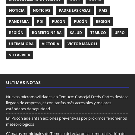
NOTICIA
NOTICIAS
PADRE LAS CASAS
PAIS
PANDEMIA
PDI
PUCON
PUCÓN
REGION
REGIÓN
ROBERTO NEIRA
SALUD
TEMUCO
UFRO
ULTIMAHORA
VICTORIA
VICTOR MANOLI
VILLARRICA
ULTIMAS NOTAS
Nuevas micromovilidades en Temuco: Concejal Fredy Cartes destaca
llegada de empresa Jet con tarifas más accesibles y mejores
estándares de seguridad
En Pucón adelantan acciones preventivas por próximos fenómenos
meteorológicos
Cámaras municipales de Temuco detectaron la comercialización de