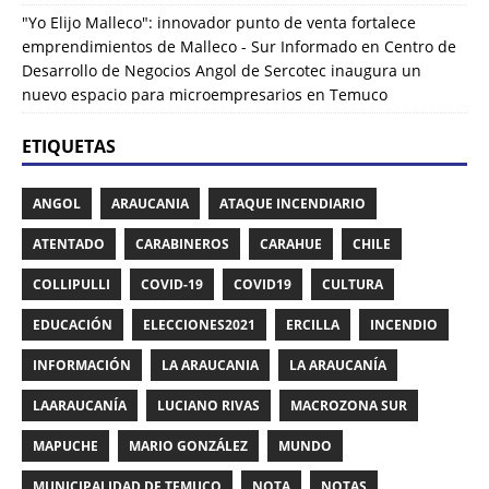
"Yo Elijo Malleco": innovador punto de venta fortalece
emprendimientos de Malleco - Sur Informado
en
Centro de
Desarrollo de Negocios Angol de Sercotec inaugura un
nuevo espacio para microempresarios en Temuco
ETIQUETAS
ANGOL
ARAUCANIA
ATAQUE INCENDIARIO
ATENTADO
CARABINEROS
CARAHUE
CHILE
COLLIPULLI
COVID-19
COVID19
CULTURA
EDUCACIÓN
ELECCIONES2021
ERCILLA
INCENDIO
INFORMACIÓN
LA ARAUCANIA
LA ARAUCANÍA
LAARAUCANÍA
LUCIANO RIVAS
MACROZONA SUR
MAPUCHE
MARIO GONZÁLEZ
MUNDO
MUNICIPALIDAD DE TEMUCO
NOTA
NOTAS