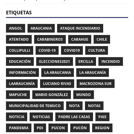
ETIQUETAS
ANGOL
ARAUCANIA
ATAQUE INCENDIARIO
ATENTADO
CARABINEROS
CARAHUE
CHILE
COLLIPULLI
COVID-19
COVID19
CULTURA
EDUCACIÓN
ELECCIONES2021
ERCILLA
INCENDIO
INFORMACIÓN
LA ARAUCANIA
LA ARAUCANÍA
LAARAUCANÍA
LUCIANO RIVAS
MACROZONA SUR
MAPUCHE
MARIO GONZÁLEZ
MUNDO
MUNICIPALIDAD DE TEMUCO
NOTA
NOTAS
NOTICIA
NOTICIAS
PADRE LAS CASAS
PAIS
PANDEMIA
PDI
PUCON
PUCÓN
REGION