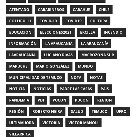
ATENTADO
CARABINEROS
CARAHUE
CHILE
COLLIPULLI
COVID-19
COVID19
CULTURA
EDUCACIÓN
ELECCIONES2021
ERCILLA
INCENDIO
INFORMACIÓN
LA ARAUCANIA
LA ARAUCANÍA
LAARAUCANÍA
LUCIANO RIVAS
MACROZONA SUR
MAPUCHE
MARIO GONZÁLEZ
MUNDO
MUNICIPALIDAD DE TEMUCO
NOTA
NOTAS
NOTICIA
NOTICIAS
PADRE LAS CASAS
PAIS
PANDEMIA
PDI
PUCON
PUCÓN
REGION
REGIÓN
ROBERTO NEIRA
SALUD
TEMUCO
UFRO
ULTIMAHORA
VICTORIA
VICTOR MANOLI
VILLARRICA