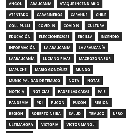
ANGOL
ARAUCANIA
ATAQUE INCENDIARIO
ATENTADO
CARABINEROS
CARAHUE
CHILE
COLLIPULLI
COVID-19
COVID19
CULTURA
EDUCACIÓN
ELECCIONES2021
ERCILLA
INCENDIO
INFORMACIÓN
LA ARAUCANIA
LA ARAUCANÍA
LAARAUCANÍA
LUCIANO RIVAS
MACROZONA SUR
MAPUCHE
MARIO GONZÁLEZ
MUNDO
MUNICIPALIDAD DE TEMUCO
NOTA
NOTAS
NOTICIA
NOTICIAS
PADRE LAS CASAS
PAIS
PANDEMIA
PDI
PUCON
PUCÓN
REGION
REGIÓN
ROBERTO NEIRA
SALUD
TEMUCO
UFRO
ULTIMAHORA
VICTORIA
VICTOR MANOLI