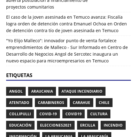
abierta postulación a financiamiento de
proyectos comunitarios
El caso de la joven asesinada en Temuco avanza: Fiscalía
logra orden de detención contra Emanuel Ochoa
en
Orden
de detención contra tío de joven asesinada en Temuco
"Yo Elijo Malleco": innovador punto de venta fortalece
emprendimientos de Malleco - Sur Informado
en
Centro de
Desarrollo de Negocios Angol de Sercotec inaugura un
nuevo espacio para microempresarios en Temuco
ETIQUETAS
ANGOL
ARAUCANIA
ATAQUE INCENDIARIO
ATENTADO
CARABINEROS
CARAHUE
CHILE
COLLIPULLI
COVID-19
COVID19
CULTURA
EDUCACIÓN
ELECCIONES2021
ERCILLA
INCENDIO
INFORMACIÓN
LA ARAUCANIA
LA ARAUCANÍA