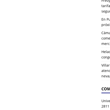
Fredy
tarif
segu
En P
próx
Cáma
comer
merca
Hela
cong
Villa
atenc
neva
COM
Univ
2811