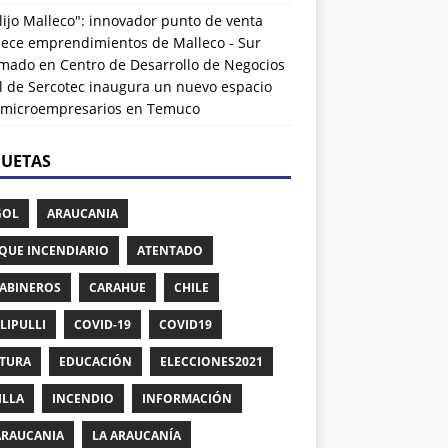
lijo Malleco": innovador punto de venta
alece emprendimientos de Malleco - Sur
rmado
en
Centro de Desarrollo de Negocios
l de Sercotec inaugura un nuevo espacio
 microempresarios en Temuco
QUETAS
GOL
ARAUCANIA
QUE INCENDIARIO
ATENTADO
ABINEROS
CARAHUE
CHILE
LIPULLI
COVID-19
COVID19
TURA
EDUCACIÓN
ELECCIONES2021
ILLA
INCENDIO
INFORMACIÓN
ARAUCANIA
LA ARAUCANÍA