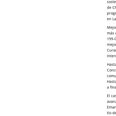
soste
de C
prog
en L
Mejo
más 
199-
mejo
Cura
Inte
Hasta
Conc
comun
Hasta
a fin
El ca
avanz
Eman
tío 