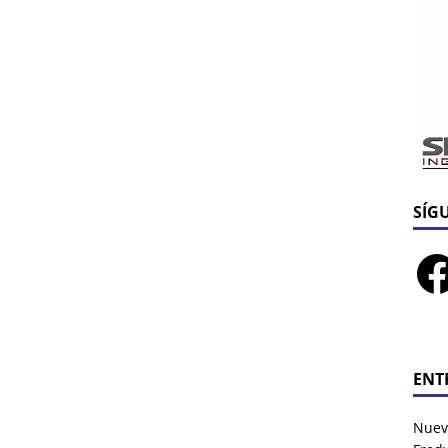
SÍG
ENT
Nuev