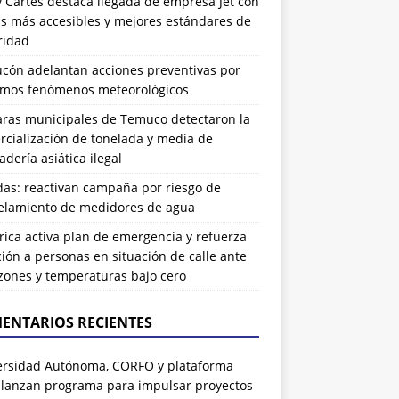
 Cartes destaca llegada de empresa Jet con
as más accesibles y mejores estándares de
ridad
ucón adelantan acciones preventivas por
imos fenómenos meteorológicos
ras municipales de Temuco detectaron la
cialización de tonelada y media de
dería asiática ilegal
das: reactivan campaña por riesgo de
elamiento de medidores de agua
rrica activa plan de emergencia y refuerza
ión a personas en situación de calle ante
zones y temperaturas bajo cero
ENTARIOS RECIENTES
ersidad Autónoma, CORFO y plataforma
 lanzan programa para impulsar proyectos