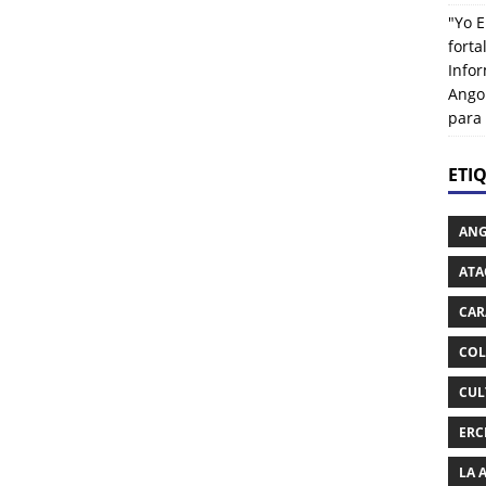
"Yo E
fort
Info
Ango
para
ETI
AN
ATA
CAR
COL
CUL
ERC
LA 