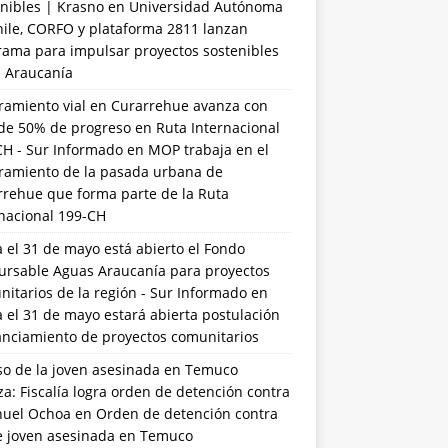
nibles | Krasno
en
Universidad Autónoma
hile, CORFO y plataforma 2811 lanzan
rama para impulsar proyectos sostenibles
a Araucanía
ramiento vial en Curarrehue avanza con
de 50% de progreso en Ruta Internacional
CH - Sur Informado
en
MOP trabaja en el
ramiento de la pasada urbana de
rrehue que forma parte de la Ruta
rnacional 199-CH
 el 31 de mayo está abierto el Fondo
ursable Aguas Araucanía para proyectos
itarios de la región - Sur Informado
en
 el 31 de mayo estará abierta postulación
anciamiento de proyectos comunitarios
so de la joven asesinada en Temuco
a: Fiscalía logra orden de detención contra
uel Ochoa
en
Orden de detención contra
de joven asesinada en Temuco