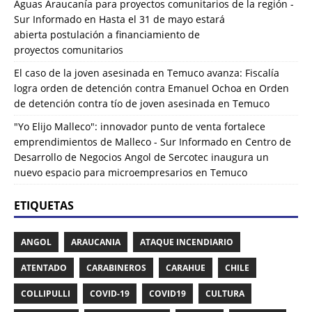
Aguas Araucanía para proyectos comunitarios de la región -
Sur Informado
en
Hasta el 31 de mayo estará
abierta postulación a financiamiento de
proyectos comunitarios
El caso de la joven asesinada en Temuco avanza: Fiscalía
logra orden de detención contra Emanuel Ochoa
en
Orden
de detención contra tío de joven asesinada en Temuco
"Yo Elijo Malleco": innovador punto de venta fortalece
emprendimientos de Malleco - Sur Informado
en
Centro de
Desarrollo de Negocios Angol de Sercotec inaugura un
nuevo espacio para microempresarios en Temuco
ETIQUETAS
ANGOL
ARAUCANIA
ATAQUE INCENDIARIO
ATENTADO
CARABINEROS
CARAHUE
CHILE
COLLIPULLI
COVID-19
COVID19
CULTURA