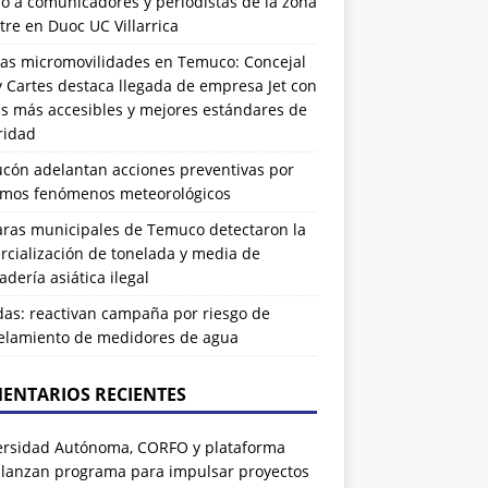
ó a comunicadores y periodistas de la zona
tre en Duoc UC Villarrica
as micromovilidades en Temuco: Concejal
 Cartes destaca llegada de empresa Jet con
as más accesibles y mejores estándares de
ridad
ucón adelantan acciones preventivas por
imos fenómenos meteorológicos
ras municipales de Temuco detectaron la
cialización de tonelada y media de
dería asiática ilegal
das: reactivan campaña por riesgo de
elamiento de medidores de agua
ENTARIOS RECIENTES
ersidad Autónoma, CORFO y plataforma
 lanzan programa para impulsar proyectos