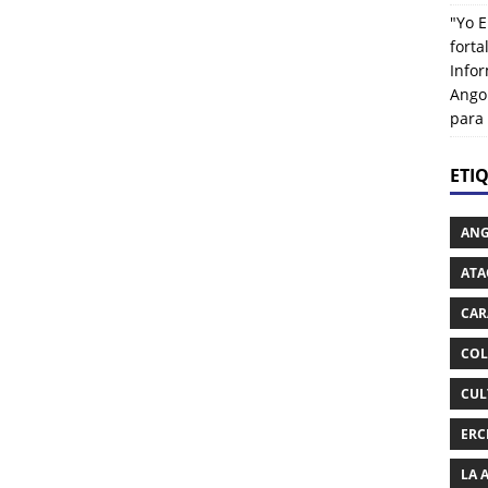
"Yo E
fort
Info
Ango
para
ETI
AN
ATA
CAR
COL
CUL
ERC
LA 