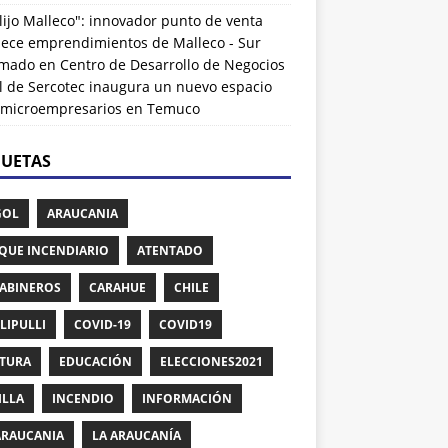
lijo Malleco": innovador punto de venta
alece emprendimientos de Malleco - Sur
rmado
en
Centro de Desarrollo de Negocios
l de Sercotec inaugura un nuevo espacio
 microempresarios en Temuco
QUETAS
GOL
ARAUCANIA
QUE INCENDIARIO
ATENTADO
ABINEROS
CARAHUE
CHILE
LIPULLI
COVID-19
COVID19
TURA
EDUCACIÓN
ELECCIONES2021
ILLA
INCENDIO
INFORMACIÓN
ARAUCANIA
LA ARAUCANÍA