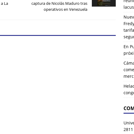
reuni
 a La
captura de Nicolás Maduro tras
lacus
operativos en Venezuela
Nuev
Fredy
tarif
segu
En P
próx
Cáma
comer
merca
Hela
cong
COM
Univ
2811