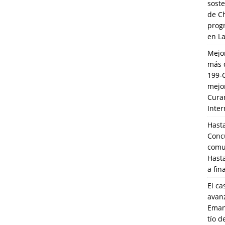
soste
de C
prog
en L
Mejo
más 
199-
mejo
Cura
Inte
Hasta
Conc
comun
Hasta
a fin
El ca
avanz
Eman
tío 