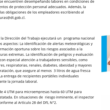
ue se encuentren desempeñando labores en condiciones de
mentos de protección personal adecuados. Además, la
las obligaciones de los empleadores escribiendo al
turas@dt.gob.cl.
 la Dirección del Trabajo ejecutará un programa nacional
tros aspectos: La identificación de alertas meteorológicas y
ormación oportuna sobre los riesgos asociados a la
uras extremas. La identificación de peligros y evaluación
 con especial atención a trabajadores sensibles, como
, respiratorias, renales, diabetes, obesidad y mayores
dratación, que asegure al menos 3 litros de agua fresca
La entrega de recipientes portátiles individuales
nte la jornada laboral.
sde 4 UTM para microempresas hasta 60 UTM para
tatada. En situaciones de riesgo inminente, el inspector
onforme al Artículo 28 del DFL N°2.