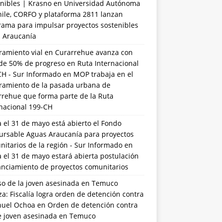
nibles | Krasno
en
Universidad Autónoma
hile, CORFO y plataforma 2811 lanzan
rama para impulsar proyectos sostenibles
a Araucanía
ramiento vial en Curarrehue avanza con
de 50% de progreso en Ruta Internacional
CH - Sur Informado
en
MOP trabaja en el
ramiento de la pasada urbana de
rrehue que forma parte de la Ruta
rnacional 199-CH
 el 31 de mayo está abierto el Fondo
ursable Aguas Araucanía para proyectos
itarios de la región - Sur Informado
en
 el 31 de mayo estará abierta postulación
anciamiento de proyectos comunitarios
so de la joven asesinada en Temuco
a: Fiscalía logra orden de detención contra
uel Ochoa
en
Orden de detención contra
de joven asesinada en Temuco