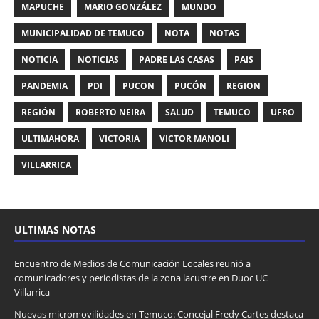
MAPUCHE
MARIO GONZÁLEZ
MUNDO
MUNICIPALIDAD DE TEMUCO
NOTA
NOTAS
NOTICIA
NOTICIAS
PADRE LAS CASAS
PAIS
PANDEMIA
PDI
PUCON
PUCÓN
REGION
REGIÓN
ROBERTO NEIRA
SALUD
TEMUCO
UFRO
ULTIMAHORA
VICTORIA
VICTOR MANOLI
VILLARRICA
ULTIMAS NOTAS
Encuentro de Medios de Comunicación Locales reunió a
comunicadores y periodistas de la zona lacustre en Duoc UC
Villarrica
Nuevas micromovilidades en Temuco: Concejal Fredy Cartes destaca