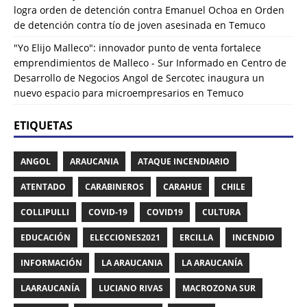
logra orden de detención contra Emanuel Ochoa
en
Orden
de detención contra tío de joven asesinada en Temuco
"Yo Elijo Malleco": innovador punto de venta fortalece
emprendimientos de Malleco - Sur Informado
en
Centro de
Desarrollo de Negocios Angol de Sercotec inaugura un
nuevo espacio para microempresarios en Temuco
ETIQUETAS
ANGOL
ARAUCANIA
ATAQUE INCENDIARIO
ATENTADO
CARABINEROS
CARAHUE
CHILE
COLLIPULLI
COVID-19
COVID19
CULTURA
EDUCACIÓN
ELECCIONES2021
ERCILLA
INCENDIO
INFORMACIÓN
LA ARAUCANIA
LA ARAUCANÍA
LAARAUCANÍA
LUCIANO RIVAS
MACROZONA SUR