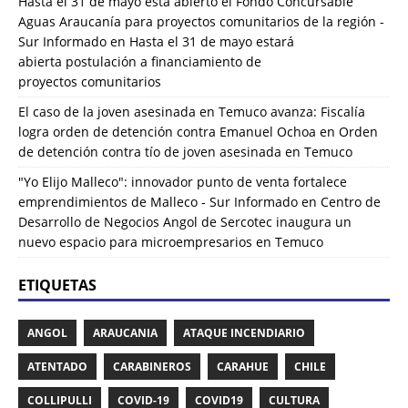
Hasta el 31 de mayo está abierto el Fondo Concursable
Aguas Araucanía para proyectos comunitarios de la región -
Sur Informado
en
Hasta el 31 de mayo estará
abierta postulación a financiamiento de
proyectos comunitarios
El caso de la joven asesinada en Temuco avanza: Fiscalía
logra orden de detención contra Emanuel Ochoa
en
Orden
de detención contra tío de joven asesinada en Temuco
"Yo Elijo Malleco": innovador punto de venta fortalece
emprendimientos de Malleco - Sur Informado
en
Centro de
Desarrollo de Negocios Angol de Sercotec inaugura un
nuevo espacio para microempresarios en Temuco
ETIQUETAS
ANGOL
ARAUCANIA
ATAQUE INCENDIARIO
ATENTADO
CARABINEROS
CARAHUE
CHILE
COLLIPULLI
COVID-19
COVID19
CULTURA