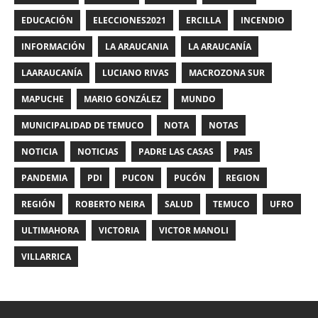
EDUCACIÓN
ELECCIONES2021
ERCILLA
INCENDIO
INFORMACIÓN
LA ARAUCANIA
LA ARAUCANÍA
LAARAUCANÍA
LUCIANO RIVAS
MACROZONA SUR
MAPUCHE
MARIO GONZÁLEZ
MUNDO
MUNICIPALIDAD DE TEMUCO
NOTA
NOTAS
NOTICIA
NOTICIAS
PADRE LAS CASAS
PAIS
PANDEMIA
PDI
PUCON
PUCÓN
REGION
REGIÓN
ROBERTO NEIRA
SALUD
TEMUCO
UFRO
ULTIMAHORA
VICTORIA
VICTOR MANOLI
VILLARRICA