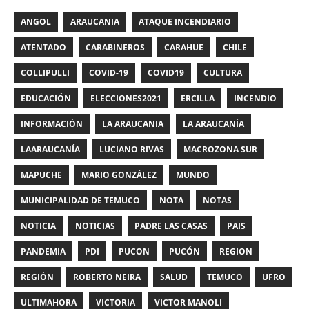
ANGOL
ARAUCANIA
ATAQUE INCENDIARIO
ATENTADO
CARABINEROS
CARAHUE
CHILE
COLLIPULLI
COVID-19
COVID19
CULTURA
EDUCACIÓN
ELECCIONES2021
ERCILLA
INCENDIO
INFORMACIÓN
LA ARAUCANIA
LA ARAUCANÍA
LAARAUCANÍA
LUCIANO RIVAS
MACROZONA SUR
MAPUCHE
MARIO GONZÁLEZ
MUNDO
MUNICIPALIDAD DE TEMUCO
NOTA
NOTAS
NOTICIA
NOTICIAS
PADRE LAS CASAS
PAIS
PANDEMIA
PDI
PUCON
PUCÓN
REGION
REGIÓN
ROBERTO NEIRA
SALUD
TEMUCO
UFRO
ULTIMAHORA
VICTORIA
VICTOR MANOLI