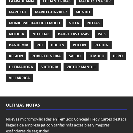
LAARAUCANÍA
LUCIANO RIVAS
MACROZONA SUR
MAPUCHE
MARIO GONZÁLEZ
MUNDO
MUNICIPALIDAD DE TEMUCO
NOTA
NOTAS
NOTICIA
NOTICIAS
PADRE LAS CASAS
PAIS
PANDEMIA
PDI
PUCON
PUCÓN
REGION
REGIÓN
ROBERTO NEIRA
SALUD
TEMUCO
UFRO
ULTIMAHORA
VICTORIA
VICTOR MANOLI
VILLARRICA
ULTIMAS NOTAS
Nuevas micromovilidades en Temuco: Concejal Fredy Cartes destaca
llegada de empresa Jet con tarifas más accesibles y mejores
estándares de seguridad