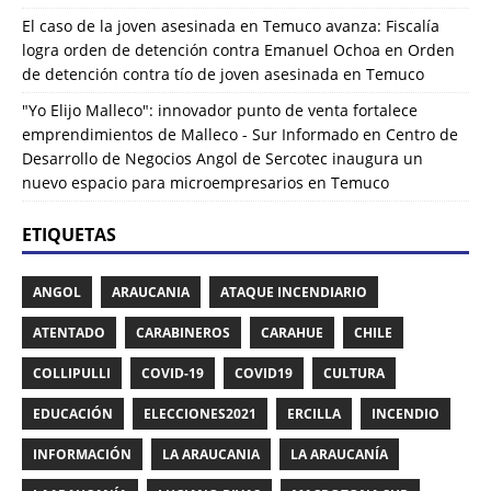
El caso de la joven asesinada en Temuco avanza: Fiscalía
logra orden de detención contra Emanuel Ochoa
en
Orden
de detención contra tío de joven asesinada en Temuco
"Yo Elijo Malleco": innovador punto de venta fortalece
emprendimientos de Malleco - Sur Informado
en
Centro de
Desarrollo de Negocios Angol de Sercotec inaugura un
nuevo espacio para microempresarios en Temuco
ETIQUETAS
ANGOL
ARAUCANIA
ATAQUE INCENDIARIO
ATENTADO
CARABINEROS
CARAHUE
CHILE
COLLIPULLI
COVID-19
COVID19
CULTURA
EDUCACIÓN
ELECCIONES2021
ERCILLA
INCENDIO
INFORMACIÓN
LA ARAUCANIA
LA ARAUCANÍA