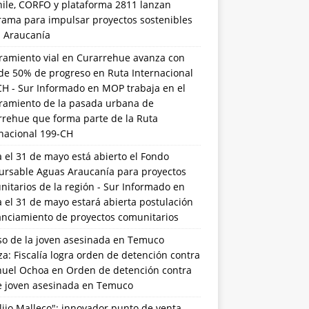
hile, CORFO y plataforma 2811 lanzan
rama para impulsar proyectos sostenibles
a Araucanía
ramiento vial en Curarrehue avanza con
de 50% de progreso en Ruta Internacional
CH - Sur Informado
en
MOP trabaja en el
ramiento de la pasada urbana de
rrehue que forma parte de la Ruta
rnacional 199-CH
 el 31 de mayo está abierto el Fondo
ursable Aguas Araucanía para proyectos
itarios de la región - Sur Informado
en
 el 31 de mayo estará abierta postulación
anciamiento de proyectos comunitarios
so de la joven asesinada en Temuco
a: Fiscalía logra orden de detención contra
uel Ochoa
en
Orden de detención contra
de joven asesinada en Temuco
lijo Malleco": innovador punto de venta