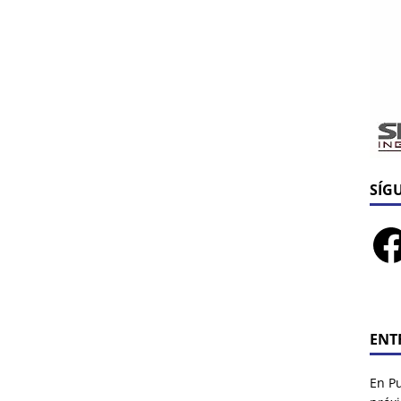
SÍG
ENT
En P