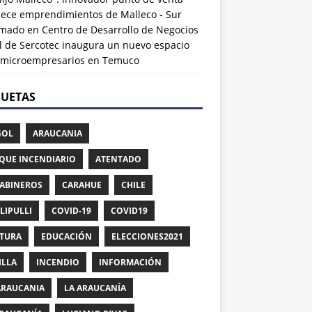
alece emprendimientos de Malleco - Sur
rmado
en
Centro de Desarrollo de Negocios
l de Sercotec inaugura un nuevo espacio
 microempresarios en Temuco
QUETAS
GOL
ARAUCANIA
QUE INCENDIARIO
ATENTADO
ABINEROS
CARAHUE
CHILE
LIPULLI
COVID-19
COVID19
TURA
EDUCACIÓN
ELECCIONES2021
ILLA
INCENDIO
INFORMACIÓN
ARAUCANIA
LA ARAUCANÍA