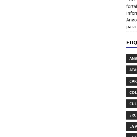
fort
Info
Ango
para
ETI
AN
ATA
CAR
COL
CUL
ERC
LA 