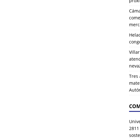
próx
Cáma
comer
merca
Hela
cong
Villa
atenc
neva
Tres 
mater
Autó
COM
Univ
2811
soste