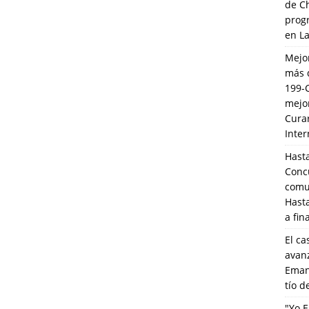
de C
prog
en L
Mejo
más 
199-
mejo
Cura
Inte
Hasta
Conc
comun
Hasta
a fin
El ca
avanz
Eman
tío 
"Yo E