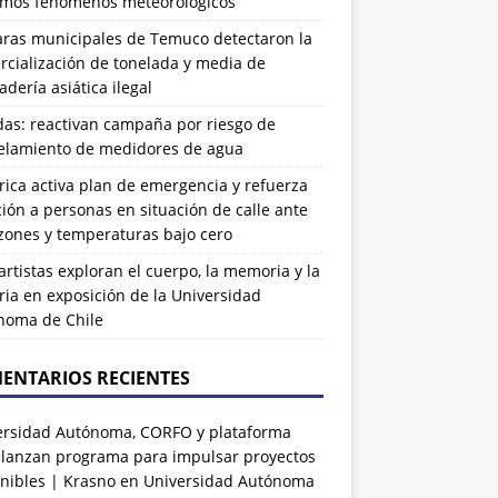
imos fenómenos meteorológicos
ras municipales de Temuco detectaron la
cialización de tonelada y media de
dería asiática ilegal
das: reactivan campaña por riesgo de
elamiento de medidores de agua
rrica activa plan de emergencia y refuerza
ión a personas en situación de calle ante
zones y temperaturas bajo cero
artistas exploran el cuerpo, la memoria y la
ia en exposición de la Universidad
noma de Chile
ENTARIOS RECIENTES
ersidad Autónoma, CORFO y plataforma
 lanzan programa para impulsar proyectos
nibles | Krasno
en
Universidad Autónoma