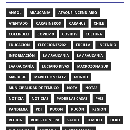
ANGOL
ARAUCANIA
ATAQUE INCENDIARIO
ATENTADO
CARABINEROS
CARAHUE
CHILE
COLLIPULLI
COVID-19
COVID19
CULTURA
EDUCACIÓN
ELECCIONES2021
ERCILLA
INCENDIO
INFORMACIÓN
LA ARAUCANIA
LA ARAUCANÍA
LAARAUCANÍA
LUCIANO RIVAS
MACROZONA SUR
MAPUCHE
MARIO GONZÁLEZ
MUNDO
MUNICIPALIDAD DE TEMUCO
NOTA
NOTAS
NOTICIA
NOTICIAS
PADRE LAS CASAS
PAIS
PANDEMIA
PDI
PUCON
PUCÓN
REGION
REGIÓN
ROBERTO NEIRA
SALUD
TEMUCO
UFRO