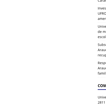
Carah
Inves
UFRO 
amer
Univ
de mo
esco
Subse
Arau
recup
Resp
Arau
famil
COM
Univ
2811