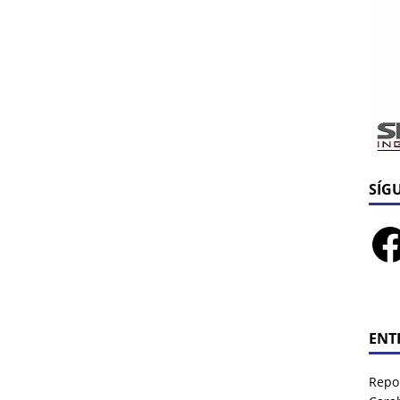
SÍG
ENT
Repor