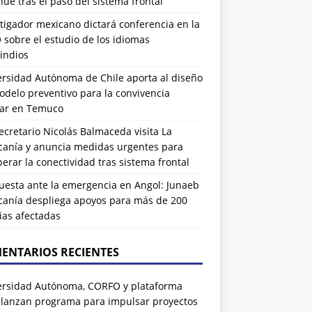
ue tras el paso del sistema frontal
tigador mexicano dictará conferencia en la
sobre el estudio de los idiomas
indios
ersidad Autónoma de Chile aporta al diseño
delo preventivo para la convivencia
lar en Temuco
cretario Nicolás Balmaceda visita La
canía y anuncia medidas urgentes para
erar la conectividad tras sistema frontal
uesta ante la emergencia en Angol: Junaeb
canía despliega apoyos para más de 200
ias afectadas
ENTARIOS RECIENTES
ersidad Autónoma, CORFO y plataforma
 lanzan programa para impulsar proyectos