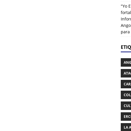
"Yo E
fort
Info
Ango
para
ETI
AN
ATA
CAR
COL
CUL
ERC
LA 