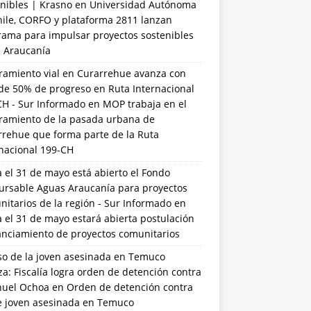
nibles | Krasno
en
Universidad Autónoma
hile, CORFO y plataforma 2811 lanzan
rama para impulsar proyectos sostenibles
a Araucanía
ramiento vial en Curarrehue avanza con
de 50% de progreso en Ruta Internacional
CH - Sur Informado
en
MOP trabaja en el
ramiento de la pasada urbana de
rrehue que forma parte de la Ruta
rnacional 199-CH
 el 31 de mayo está abierto el Fondo
ursable Aguas Araucanía para proyectos
itarios de la región - Sur Informado
en
 el 31 de mayo estará abierta postulación
anciamiento de proyectos comunitarios
so de la joven asesinada en Temuco
a: Fiscalía logra orden de detención contra
uel Ochoa
en
Orden de detención contra
de joven asesinada en Temuco