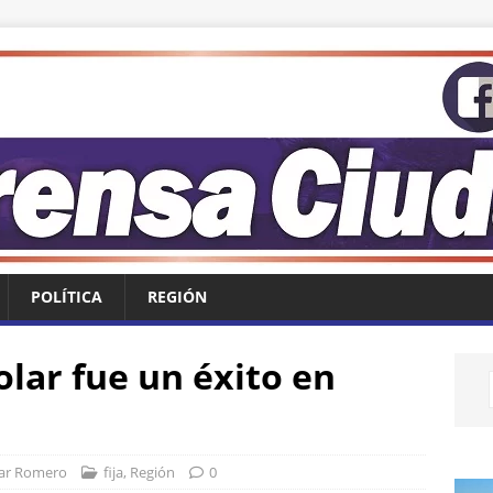
POLÍTICA
REGIÓN
lar fue un éxito en
ar Romero
fija
,
Región
0