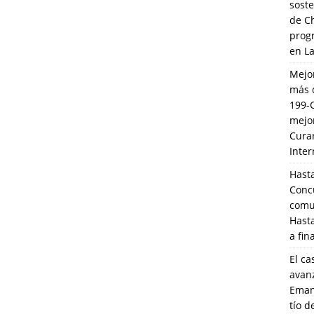
soste
de C
prog
en L
Mejo
más 
199-
mejo
Cura
Inte
Hasta
Conc
comun
Hasta
a fin
El ca
avanz
Eman
tío 