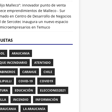
lijo Malleco": innovador punto de venta
alece emprendimientos de Malleco - Sur
rmado
en
Centro de Desarrollo de Negocios
l de Sercotec inaugura un nuevo espacio
 microempresarios en Temuco
QUETAS
GOL
ARAUCANIA
QUE INCENDIARIO
ATENTADO
ABINEROS
CARAHUE
CHILE
LIPULLI
COVID-19
COVID19
TURA
EDUCACIÓN
ELECCIONES2021
ILLA
INCENDIO
INFORMACIÓN
ARAUCANIA
LA ARAUCANÍA