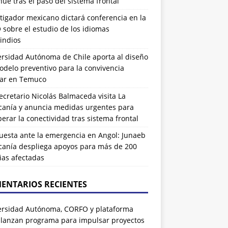
ue tras el paso del sistema frontal
tigador mexicano dictará conferencia en la
sobre el estudio de los idiomas
indios
ersidad Autónoma de Chile aporta al diseño
delo preventivo para la convivencia
lar en Temuco
cretario Nicolás Balmaceda visita La
canía y anuncia medidas urgentes para
erar la conectividad tras sistema frontal
uesta ante la emergencia en Angol: Junaeb
canía despliega apoyos para más de 200
ias afectadas
ENTARIOS RECIENTES
ersidad Autónoma, CORFO y plataforma
 lanzan programa para impulsar proyectos