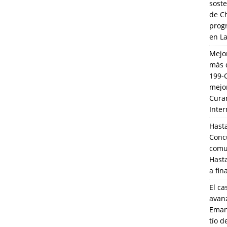
soste
de C
prog
en L
Mejo
más 
199-
mejo
Cura
Inte
Hasta
Conc
comun
Hasta
a fin
El ca
avanz
Eman
tío 