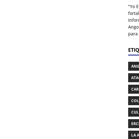
"Yo E
fort
Info
Ango
para
ETI
AN
ATA
CAR
COL
CUL
ERC
LA 