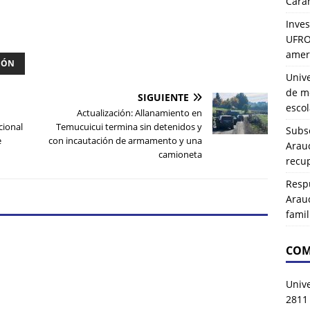
Carah
Inves
UFRO 
amer
IÓN
Univ
de mo
SIGUIENTE
esco
Actualización: Allanamiento en
cional
Temucuicui termina sin detenidos y
Subse
e
con incautación de armamento y una
Arau
camioneta
recup
Resp
Arau
famil
COM
Univ
2811