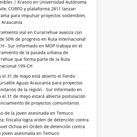
nibles | Krasno
en
Universidad Autónoma
hile, CORFO y plataforma 2811 lanzan
rama para impulsar proyectos sostenibles
a Araucanía
ramiento vial en Curarrehue avanza con
de 50% de progreso en Ruta Internacional
CH - Sur Informado
en
MOP trabaja en el
ramiento de la pasada urbana de
rrehue que forma parte de la Ruta
rnacional 199-CH
 el 31 de mayo está abierto el Fondo
ursable Aguas Araucanía para proyectos
itarios de la región - Sur Informado
en
 el 31 de mayo estará abierta postulación
anciamiento de proyectos comunitarios
so de la joven asesinada en Temuco
a: Fiscalía logra orden de detención contra
uel Ochoa
en
Orden de detención contra
de joven asesinada en Temuco