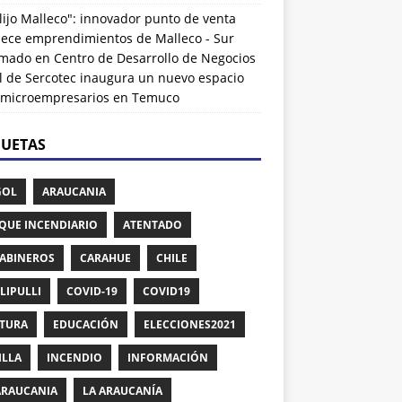
lijo Malleco": innovador punto de venta
alece emprendimientos de Malleco - Sur
rmado
en
Centro de Desarrollo de Negocios
l de Sercotec inaugura un nuevo espacio
 microempresarios en Temuco
QUETAS
GOL
ARAUCANIA
QUE INCENDIARIO
ATENTADO
ABINEROS
CARAHUE
CHILE
LIPULLI
COVID-19
COVID19
TURA
EDUCACIÓN
ELECCIONES2021
ILLA
INCENDIO
INFORMACIÓN
ARAUCANIA
LA ARAUCANÍA