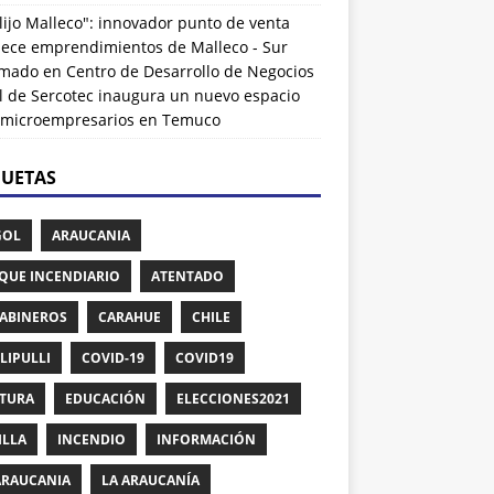
lijo Malleco": innovador punto de venta
alece emprendimientos de Malleco - Sur
rmado
en
Centro de Desarrollo de Negocios
l de Sercotec inaugura un nuevo espacio
 microempresarios en Temuco
QUETAS
GOL
ARAUCANIA
QUE INCENDIARIO
ATENTADO
ABINEROS
CARAHUE
CHILE
LIPULLI
COVID-19
COVID19
TURA
EDUCACIÓN
ELECCIONES2021
ILLA
INCENDIO
INFORMACIÓN
ARAUCANIA
LA ARAUCANÍA