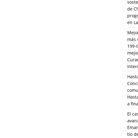
soste
de C
prog
en L
Mejo
más 
199-
mejo
Cura
Inte
Hasta
Conc
comun
Hasta
a fin
El ca
avanz
Eman
tío 