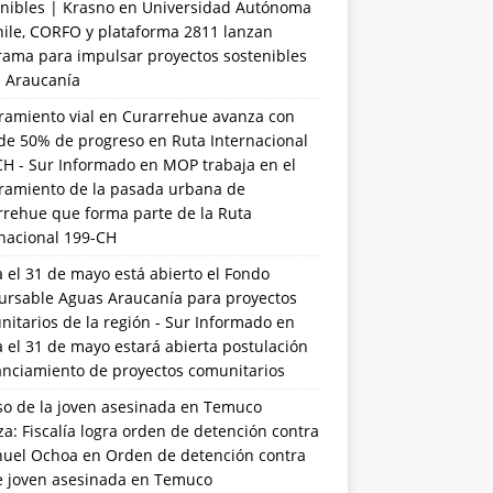
nibles | Krasno
en
Universidad Autónoma
hile, CORFO y plataforma 2811 lanzan
rama para impulsar proyectos sostenibles
a Araucanía
ramiento vial en Curarrehue avanza con
de 50% de progreso en Ruta Internacional
CH - Sur Informado
en
MOP trabaja en el
ramiento de la pasada urbana de
rrehue que forma parte de la Ruta
rnacional 199-CH
 el 31 de mayo está abierto el Fondo
ursable Aguas Araucanía para proyectos
itarios de la región - Sur Informado
en
 el 31 de mayo estará abierta postulación
anciamiento de proyectos comunitarios
so de la joven asesinada en Temuco
a: Fiscalía logra orden de detención contra
uel Ochoa
en
Orden de detención contra
de joven asesinada en Temuco