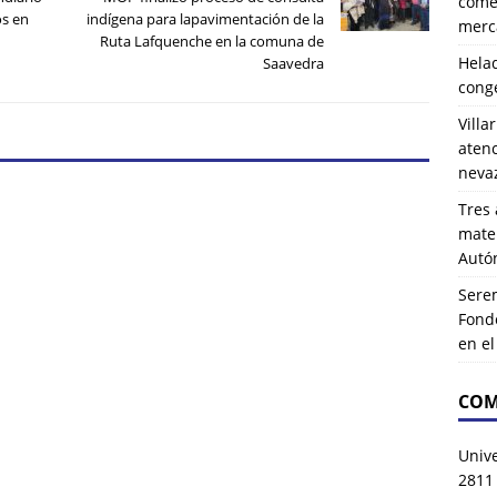
comer
s en
indígena para lapavimentación de la
merca
Ruta Lafquenche en la comuna de
Hela
Saavedra
cong
Villa
atenc
neva
Tres 
mater
Autó
Serem
Fond
en e
COM
Univ
2811