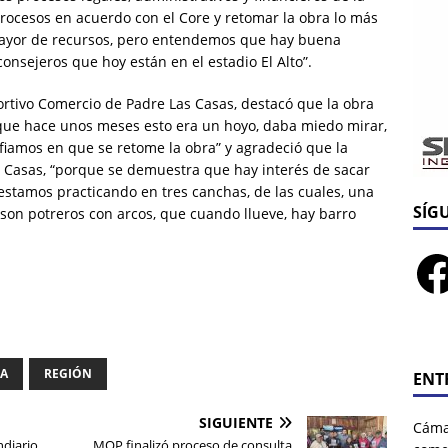
rocesos en acuerdo con el Core y retomar la obra lo más
 mayor de recursos, pero entendemos que hay buena
consejeros que hoy están en el estadio El Alto”.
ortivo Comercio de Padre Las Casas, destacó que la obra
que hace unos meses esto era un hoyo, daba miedo mirar,
nfiamos en que se retome la obra” y agradeció que la
 Casas, “porque se demuestra que hay interés de sacar
stamos practicando en tres canchas, de las cuales, una
SÍG
 son potreros con arcos, que cuando llueve, hay barro
IA
REGIÓN
ENT
SIGUIENTE
Cáma
ndiario
MOP finalizó proceso de consulta