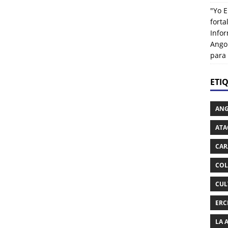
"Yo E
fort
Info
Ango
para
ETI
AN
ATA
CAR
COL
CUL
ERC
LA 