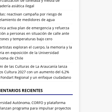
cialización de tonelada y media de
dería asiática ilegal
das: reactivan campaña por riesgo de
elamiento de medidores de agua
rrica activa plan de emergencia y refuerza
ión a personas en situación de calle ante
zones y temperaturas bajo cero
artistas exploran el cuerpo, la memoria y la
ia en exposición de la Universidad
noma de Chile
i de las Culturas de La Araucanía lanza
os Cultura 2027 con un aumento del 6,2%
l Fondart Regional y un enfoque ciudadano
ENTARIOS RECIENTES
ersidad Autónoma, CORFO y plataforma
 lanzan programa para impulsar proyectos