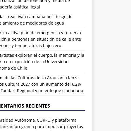
cialización de tonelada y media de
dería asiática ilegal
das: reactivan campaña por riesgo de
elamiento de medidores de agua
rrica activa plan de emergencia y refuerza
ión a personas en situación de calle ante
zones y temperaturas bajo cero
artistas exploran el cuerpo, la memoria y la
ia en exposición de la Universidad
noma de Chile
i de las Culturas de La Araucanía lanza
os Cultura 2027 con un aumento del 6,2%
l Fondart Regional y un enfoque ciudadano
ENTARIOS RECIENTES
ersidad Autónoma, CORFO y plataforma
 lanzan programa para impulsar proyectos