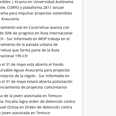
nibles | Krasno
en
Universidad Autónoma
hile, CORFO y plataforma 2811 lanzan
rama para impulsar proyectos sostenibles
a Araucanía
ramiento vial en Curarrehue avanza con
de 50% de progreso en Ruta Internacional
CH - Sur Informado
en
MOP trabaja en el
ramiento de la pasada urbana de
rrehue que forma parte de la Ruta
rnacional 199-CH
 el 31 de mayo está abierto el Fondo
ursable Aguas Araucanía para proyectos
itarios de la región - Sur Informado
en
 el 31 de mayo estará abierta postulación
anciamiento de proyectos comunitarios
so de la joven asesinada en Temuco
a: Fiscalía logra orden de detención contra
uel Ochoa
en
Orden de detención contra
de joven asesinada en Temuco