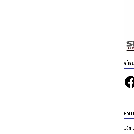
SÍG
ENT
Cáma