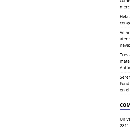
comer
merca
Hela
cong
Villa
atenc
neva
Tres 
mater
Autó
Serem
Fond
en e
COM
Univ
2811