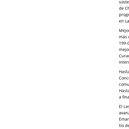
soste
de C
prog
en L
Mejo
más 
199-
mejo
Cura
Inte
Hasta
Conc
comun
Hasta
a fin
El ca
avanz
Eman
tío 