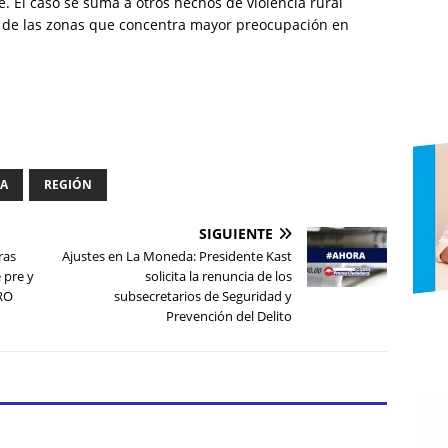
. El caso se suma a otros hechos de violencia rural
na de las zonas que concentra mayor preocupación en
IA
REGIÓN
SIGUIENTE
ras
Ajustes en La Moneda: Presidente Kast
 pre y
solicita la renuncia de los
FRO
subsecretarios de Seguridad y
Prevención del Delito