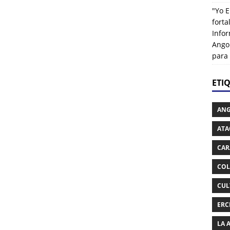
"Yo E
fort
Info
Ango
para
ETI
AN
ATA
CAR
COL
CUL
ERC
LA 