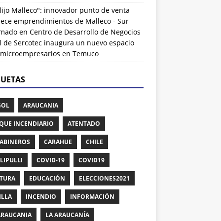
lijo Malleco": innovador punto de venta
alece emprendimientos de Malleco - Sur
rmado
en
Centro de Desarrollo de Negocios
l de Sercotec inaugura un nuevo espacio
 microempresarios en Temuco
QUETAS
GOL
ARAUCANIA
QUE INCENDIARIO
ATENTADO
ABINEROS
CARAHUE
CHILE
LIPULLI
COVID-19
COVID19
TURA
EDUCACIÓN
ELECCIONES2021
ILLA
INCENDIO
INFORMACIÓN
ARAUCANIA
LA ARAUCANÍA