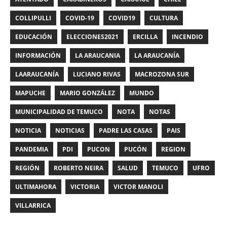
COLLIPULLI
COVID-19
COVID19
CULTURA
EDUCACIÓN
ELECCIONES2021
ERCILLA
INCENDIO
INFORMACIÓN
LA ARAUCANIA
LA ARAUCANÍA
LAARAUCANÍA
LUCIANO RIVAS
MACROZONA SUR
MAPUCHE
MARIO GONZÁLEZ
MUNDO
MUNICIPALIDAD DE TEMUCO
NOTA
NOTAS
NOTICIA
NOTICIAS
PADRE LAS CASAS
PAIS
PANDEMIA
PDI
PUCON
PUCÓN
REGION
REGIÓN
ROBERTO NEIRA
SALUD
TEMUCO
UFRO
ULTIMAHORA
VICTORIA
VICTOR MANOLI
VILLARRICA