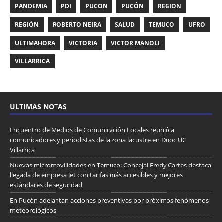
PANDEMIA
PDI
PUCON
PUCÓN
REGION
REGIÓN
ROBERTO NEIRA
SALUD
TEMUCO
UFRO
ULTIMAHORA
VICTORIA
VICTOR MANOLI
VILLARRICA
ULTIMAS NOTAS
Encuentro de Medios de Comunicación Locales reunió a
comunicadores y periodistas de la zona lacustre en Duoc UC
Villarrica
Nuevas micromovilidades en Temuco: Concejal Fredy Cartes destaca
llegada de empresa Jet con tarifas más accesibles y mejores
estándares de seguridad
En Pucón adelantan acciones preventivas por próximos fenómenos
meteorológicos