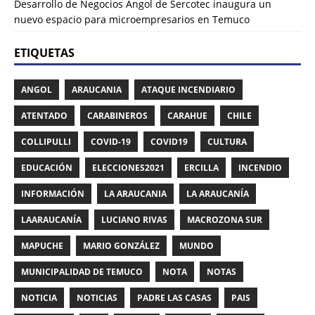
Desarrollo de Negocios Angol de Sercotec inaugura un
nuevo espacio para microempresarios en Temuco
ETIQUETAS
ANGOL
ARAUCANIA
ATAQUE INCENDIARIO
ATENTADO
CARABINEROS
CARAHUE
CHILE
COLLIPULLI
COVID-19
COVID19
CULTURA
EDUCACIÓN
ELECCIONES2021
ERCILLA
INCENDIO
INFORMACIÓN
LA ARAUCANIA
LA ARAUCANÍA
LAARAUCANÍA
LUCIANO RIVAS
MACROZONA SUR
MAPUCHE
MARIO GONZÁLEZ
MUNDO
MUNICIPALIDAD DE TEMUCO
NOTA
NOTAS
NOTICIA
NOTICIAS
PADRE LAS CASAS
PAIS