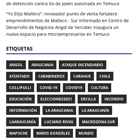
de detención contra tío de joven asesinada en Temuco
"Yo Elijo Malleco": innovador punto de venta fortalece
emprendimientos de Malleco - Sur Informado
en
Centro de
Desarrollo de Negocios Angol de Sercotec inaugura un
nuevo espacio para microempresarios en Temuco
ETIQUETAS
ANGOL
ARAUCANIA
ATAQUE INCENDIARIO
ATENTADO
CARABINEROS
CARAHUE
CHILE
COLLIPULLI
COVID-19
COVID19
CULTURA
EDUCACIÓN
ELECCIONES2021
ERCILLA
INCENDIO
INFORMACIÓN
LA ARAUCANIA
LA ARAUCANÍA
LAARAUCANÍA
LUCIANO RIVAS
MACROZONA SUR
MAPUCHE
MARIO GONZÁLEZ
MUNDO