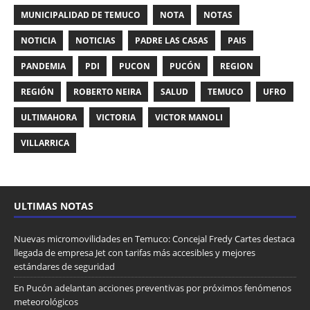
MUNICIPALIDAD DE TEMUCO
NOTA
NOTAS
NOTICIA
NOTICIAS
PADRE LAS CASAS
PAIS
PANDEMIA
PDI
PUCON
PUCÓN
REGION
REGIÓN
ROBERTO NEIRA
SALUD
TEMUCO
UFRO
ULTIMAHORA
VICTORIA
VICTOR MANOLI
VILLARRICA
ULTIMAS NOTAS
Nuevas micromovilidades en Temuco: Concejal Fredy Cartes destaca
llegada de empresa Jet con tarifas más accesibles y mejores
estándares de seguridad
En Pucón adelantan acciones preventivas por próximos fenómenos
meteorológicos