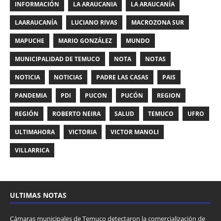
INFORMACIÓN
LA ARAUCANIA
LA ARAUCANÍA
LAARAUCANÍA
LUCIANO RIVAS
MACROZONA SUR
MAPUCHE
MARIO GONZÁLEZ
MUNDO
MUNICIPALIDAD DE TEMUCO
NOTA
NOTAS
NOTICIA
NOTICIAS
PADRE LAS CASAS
PAIS
PANDEMIA
PDI
PUCON
PUCÓN
REGION
REGIÓN
ROBERTO NEIRA
SALUD
TEMUCO
UFRO
ULTIMAHORA
VICTORIA
VICTOR MANOLI
VILLARRICA
ULTIMAS NOTAS
Cámaras municipales de Temuco detectaron la comercialización de