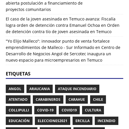
abierta postulación a financiamiento de
proyectos comunitarios
El caso de la joven asesinada en Temuco avanza: Fiscalía
logra orden de detención contra Emanuel Ochoa
en
Orden
de detención contra tío de joven asesinada en Temuco
"Yo Elijo Malleco": innovador punto de venta fortalece
emprendimientos de Malleco - Sur Informado
en
Centro de
Desarrollo de Negocios Angol de Sercotec inaugura un
nuevo espacio para microempresarios en Temuco
ETIQUETAS
ANGOL
ARAUCANIA
ATAQUE INCENDIARIO
ATENTADO
CARABINEROS
CARAHUE
CHILE
COLLIPULLI
COVID-19
COVID19
CULTURA
EDUCACIÓN
ELECCIONES2021
ERCILLA
INCENDIO