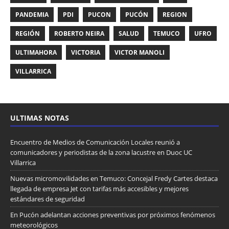
PANDEMIA
PDI
PUCON
PUCÓN
REGION
REGIÓN
ROBERTO NEIRA
SALUD
TEMUCO
UFRO
ULTIMAHORA
VICTORIA
VICTOR MANOLI
VILLARRICA
ULTIMAS NOTAS
Encuentro de Medios de Comunicación Locales reunió a
comunicadores y periodistas de la zona lacustre en Duoc UC
Villarrica
Nuevas micromovilidades en Temuco: Concejal Fredy Cartes destaca
llegada de empresa Jet con tarifas más accesibles y mejores
estándares de seguridad
En Pucón adelantan acciones preventivas por próximos fenómenos
meteorológicos