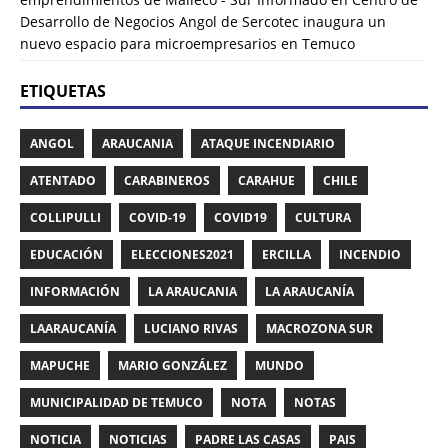
Desarrollo de Negocios Angol de Sercotec inaugura un
nuevo espacio para microempresarios en Temuco
ETIQUETAS
ANGOL
ARAUCANIA
ATAQUE INCENDIARIO
ATENTADO
CARABINEROS
CARAHUE
CHILE
COLLIPULLI
COVID-19
COVID19
CULTURA
EDUCACIÓN
ELECCIONES2021
ERCILLA
INCENDIO
INFORMACIÓN
LA ARAUCANIA
LA ARAUCANÍA
LAARAUCANÍA
LUCIANO RIVAS
MACROZONA SUR
MAPUCHE
MARIO GONZÁLEZ
MUNDO
MUNICIPALIDAD DE TEMUCO
NOTA
NOTAS
NOTICIA
NOTICIAS
PADRE LAS CASAS
PAIS