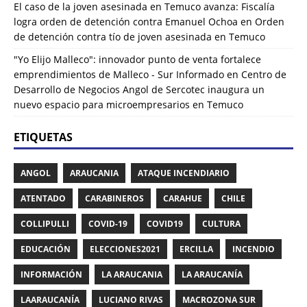
El caso de la joven asesinada en Temuco avanza: Fiscalía
logra orden de detención contra Emanuel Ochoa
en
Orden
de detención contra tío de joven asesinada en Temuco
"Yo Elijo Malleco": innovador punto de venta fortalece
emprendimientos de Malleco - Sur Informado
en
Centro de
Desarrollo de Negocios Angol de Sercotec inaugura un
nuevo espacio para microempresarios en Temuco
ETIQUETAS
ANGOL
ARAUCANIA
ATAQUE INCENDIARIO
ATENTADO
CARABINEROS
CARAHUE
CHILE
COLLIPULLI
COVID-19
COVID19
CULTURA
EDUCACIÓN
ELECCIONES2021
ERCILLA
INCENDIO
INFORMACIÓN
LA ARAUCANIA
LA ARAUCANÍA
LAARAUCANÍA
LUCIANO RIVAS
MACROZONA SUR