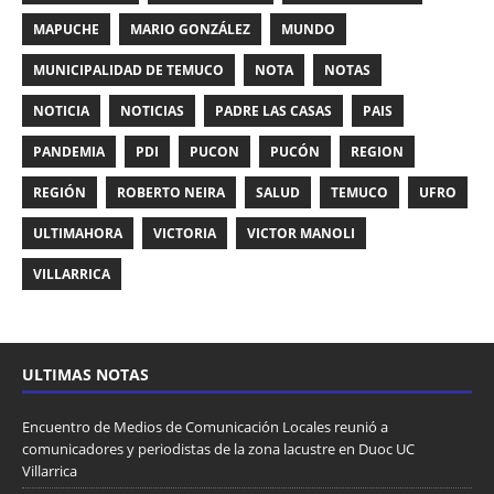
MAPUCHE
MARIO GONZÁLEZ
MUNDO
MUNICIPALIDAD DE TEMUCO
NOTA
NOTAS
NOTICIA
NOTICIAS
PADRE LAS CASAS
PAIS
PANDEMIA
PDI
PUCON
PUCÓN
REGION
REGIÓN
ROBERTO NEIRA
SALUD
TEMUCO
UFRO
ULTIMAHORA
VICTORIA
VICTOR MANOLI
VILLARRICA
ULTIMAS NOTAS
Encuentro de Medios de Comunicación Locales reunió a
comunicadores y periodistas de la zona lacustre en Duoc UC
Villarrica