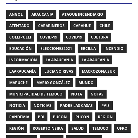
ANGOL
ARAUCANIA
ATAQUE INCENDIARIO
ATENTADO
CARABINEROS
CARAHUE
CHILE
COLLIPULLI
COVID-19
COVID19
CULTURA
EDUCACIÓN
ELECCIONES2021
ERCILLA
INCENDIO
INFORMACIÓN
LA ARAUCANIA
LA ARAUCANÍA
LAARAUCANÍA
LUCIANO RIVAS
MACROZONA SUR
MAPUCHE
MARIO GONZÁLEZ
MUNDO
MUNICIPALIDAD DE TEMUCO
NOTA
NOTAS
NOTICIA
NOTICIAS
PADRE LAS CASAS
PAIS
PANDEMIA
PDI
PUCON
PUCÓN
REGION
REGIÓN
ROBERTO NEIRA
SALUD
TEMUCO
UFRO