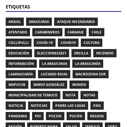
ETIQUETAS
ANGOL
ARAUCANIA
ATAQUE INCENDIARIO
ATENTADO
CARABINEROS
CARAHUE
CHILE
COLLIPULLI
COVID-19
COVID19
CULTURA
EDUCACIÓN
ELECCIONES2021
ERCILLA
INCENDIO
INFORMACIÓN
LA ARAUCANIA
LA ARAUCANÍA
LAARAUCANÍA
LUCIANO RIVAS
MACROZONA SUR
MAPUCHE
MARIO GONZÁLEZ
MUNDO
MUNICIPALIDAD DE TEMUCO
NOTA
NOTAS
NOTICIA
NOTICIAS
PADRE LAS CASAS
PAIS
PANDEMIA
PDI
PUCON
PUCÓN
REGION
REGIÓN
ROBERTO NEIRA
SALUD
TEMUCO
UFRO