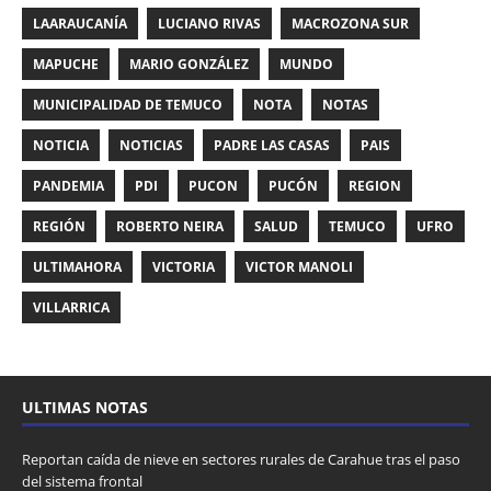
LAARAUCANÍA
LUCIANO RIVAS
MACROZONA SUR
MAPUCHE
MARIO GONZÁLEZ
MUNDO
MUNICIPALIDAD DE TEMUCO
NOTA
NOTAS
NOTICIA
NOTICIAS
PADRE LAS CASAS
PAIS
PANDEMIA
PDI
PUCON
PUCÓN
REGION
REGIÓN
ROBERTO NEIRA
SALUD
TEMUCO
UFRO
ULTIMAHORA
VICTORIA
VICTOR MANOLI
VILLARRICA
ULTIMAS NOTAS
Reportan caída de nieve en sectores rurales de Carahue tras el paso
del sistema frontal