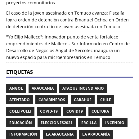
proyectos comunitarios
El caso de la joven asesinada en Temuco avanza: Fiscalía
logra orden de detención contra Emanuel Ochoa
en
Orden
de detención contra tío de joven asesinada en Temuco
"Yo Elijo Malleco": innovador punto de venta fortalece
emprendimientos de Malleco - Sur Informado
en
Centro de
Desarrollo de Negocios Angol de Sercotec inaugura un
nuevo espacio para microempresarios en Temuco
ETIQUETAS
ANGOL
ARAUCANIA
ATAQUE INCENDIARIO
ATENTADO
CARABINEROS
CARAHUE
CHILE
COLLIPULLI
COVID-19
COVID19
CULTURA
EDUCACIÓN
ELECCIONES2021
ERCILLA
INCENDIO
INFORMACIÓN
LA ARAUCANIA
LA ARAUCANÍA