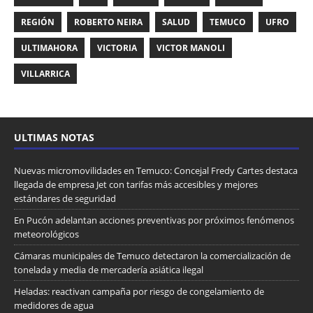
REGIÓN
ROBERTO NEIRA
SALUD
TEMUCO
UFRO
ULTIMAHORA
VICTORIA
VICTOR MANOLI
VILLARRICA
ULTIMAS NOTAS
Nuevas micromovilidades en Temuco: Concejal Fredy Cartes destaca
llegada de empresa Jet con tarifas más accesibles y mejores
estándares de seguridad
En Pucón adelantan acciones preventivas por próximos fenómenos
meteorológicos
Cámaras municipales de Temuco detectaron la comercialización de
tonelada y media de mercadería asiática ilegal
Heladas: reactivan campaña por riesgo de congelamiento de
medidores de agua