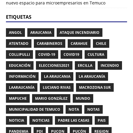
nuevo espacio para microempresarios en Temuco
ETIQUETAS
ANGOL
ARAUCANIA
ATAQUE INCENDIARIO
ATENTADO
CARABINEROS
CARAHUE
CHILE
COLLIPULLI
COVID-19
COVID19
CULTURA
EDUCACIÓN
ELECCIONES2021
ERCILLA
INCENDIO
INFORMACIÓN
LA ARAUCANIA
LA ARAUCANÍA
LAARAUCANÍA
LUCIANO RIVAS
MACROZONA SUR
MAPUCHE
MARIO GONZÁLEZ
MUNDO
MUNICIPALIDAD DE TEMUCO
NOTA
NOTAS
NOTICIA
NOTICIAS
PADRE LAS CASAS
PAIS
PANDEMIA
PDI
PUCON
PUCÓN
REGION