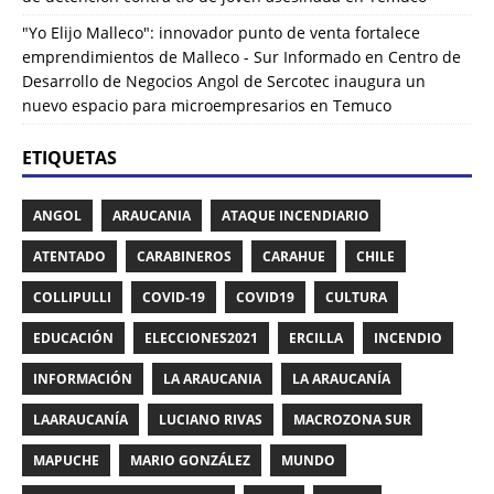
"Yo Elijo Malleco": innovador punto de venta fortalece
emprendimientos de Malleco - Sur Informado
en
Centro de
Desarrollo de Negocios Angol de Sercotec inaugura un
nuevo espacio para microempresarios en Temuco
ETIQUETAS
ANGOL
ARAUCANIA
ATAQUE INCENDIARIO
ATENTADO
CARABINEROS
CARAHUE
CHILE
COLLIPULLI
COVID-19
COVID19
CULTURA
EDUCACIÓN
ELECCIONES2021
ERCILLA
INCENDIO
INFORMACIÓN
LA ARAUCANIA
LA ARAUCANÍA
LAARAUCANÍA
LUCIANO RIVAS
MACROZONA SUR
MAPUCHE
MARIO GONZÁLEZ
MUNDO