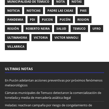
MUNICIPALIDAD DE TEMUCO
NOTA
NOTAS
NOTICIA
NOTICIAS
PADRE LAS CASAS
PAIS
PANDEMIA
PDI
PUCON
PUCÓN
REGION
REGIÓN
ROBERTO NEIRA
SALUD
TEMUCO
UFRO
ULTIMAHORA
VICTORIA
VICTOR MANOLI
VILLARRICA
ULTIMAS NOTAS
En Pucón adelantan acciones preventivas por próximos fenómenos
meteorológicos
Cámaras municipales de Temuco detectaron la comercialización de
tonelada y media de mercadería asiática ilegal
Heladas: reactivan campaña por riesgo de congelamiento de