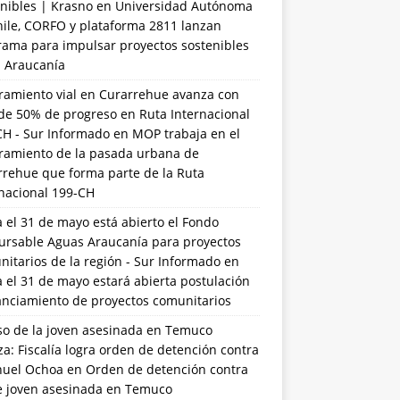
nibles | Krasno
en
Universidad Autónoma
hile, CORFO y plataforma 2811 lanzan
rama para impulsar proyectos sostenibles
a Araucanía
ramiento vial en Curarrehue avanza con
de 50% de progreso en Ruta Internacional
CH - Sur Informado
en
MOP trabaja en el
ramiento de la pasada urbana de
rrehue que forma parte de la Ruta
rnacional 199-CH
 el 31 de mayo está abierto el Fondo
ursable Aguas Araucanía para proyectos
itarios de la región - Sur Informado
en
 el 31 de mayo estará abierta postulación
anciamiento de proyectos comunitarios
so de la joven asesinada en Temuco
a: Fiscalía logra orden de detención contra
uel Ochoa
en
Orden de detención contra
de joven asesinada en Temuco