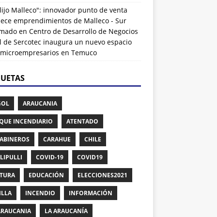
lijo Malleco": innovador punto de venta
alece emprendimientos de Malleco - Sur
rmado
en
Centro de Desarrollo de Negocios
l de Sercotec inaugura un nuevo espacio
 microempresarios en Temuco
QUETAS
GOL
ARAUCANIA
QUE INCENDIARIO
ATENTADO
ABINEROS
CARAHUE
CHILE
LIPULLI
COVID-19
COVID19
TURA
EDUCACIÓN
ELECCIONES2021
ILLA
INCENDIO
INFORMACIÓN
ARAUCANIA
LA ARAUCANÍA