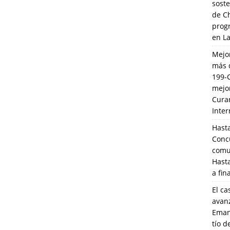
soste
de C
prog
en L
Mejo
más 
199-
mejo
Cura
Inte
Hasta
Conc
comun
Hasta
a fin
El ca
avanz
Eman
tío 