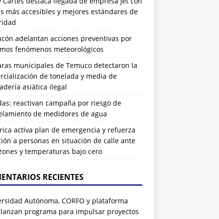
 Cartes destaca llegada de empresa Jet con
as más accesibles y mejores estándares de
ridad
ucón adelantan acciones preventivas por
imos fenómenos meteorológicos
ras municipales de Temuco detectaron la
cialización de tonelada y media de
dería asiática ilegal
das: reactivan campaña por riesgo de
elamiento de medidores de agua
rrica activa plan de emergencia y refuerza
ión a personas en situación de calle ante
zones y temperaturas bajo cero
ENTARIOS RECIENTES
ersidad Autónoma, CORFO y plataforma
 lanzan programa para impulsar proyectos