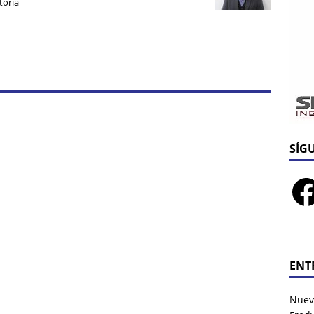
toria
SÍG
ENT
Nuev