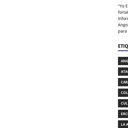
"Yo E
fort
Info
Ango
para
ETI
AN
ATA
CAR
COL
CUL
ERC
LA 