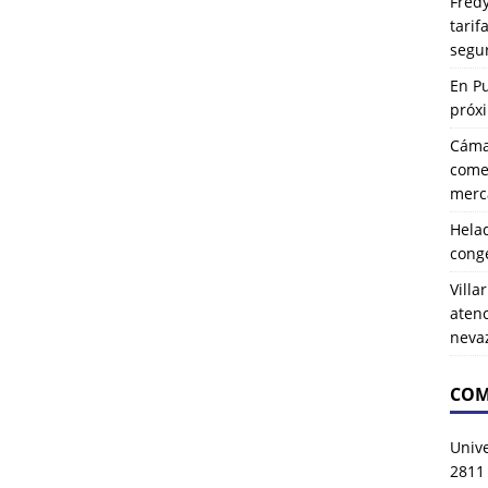
Fredy
tarif
segu
En P
próx
Cáma
comer
merca
Hela
cong
Villa
atenc
neva
COM
Univ
2811