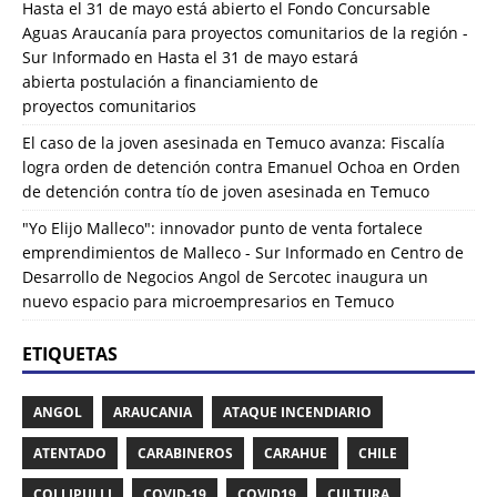
Hasta el 31 de mayo está abierto el Fondo Concursable
Aguas Araucanía para proyectos comunitarios de la región -
Sur Informado
en
Hasta el 31 de mayo estará
abierta postulación a financiamiento de
proyectos comunitarios
El caso de la joven asesinada en Temuco avanza: Fiscalía
logra orden de detención contra Emanuel Ochoa
en
Orden
de detención contra tío de joven asesinada en Temuco
"Yo Elijo Malleco": innovador punto de venta fortalece
emprendimientos de Malleco - Sur Informado
en
Centro de
Desarrollo de Negocios Angol de Sercotec inaugura un
nuevo espacio para microempresarios en Temuco
ETIQUETAS
ANGOL
ARAUCANIA
ATAQUE INCENDIARIO
ATENTADO
CARABINEROS
CARAHUE
CHILE
COLLIPULLI
COVID-19
COVID19
CULTURA