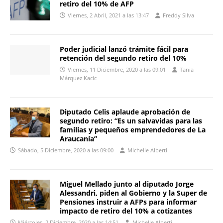
retiro del 10% de AFP
Viernes, 2 Abril, 2021 a las 13:47
Freddy Silva
Poder judicial lanzó trámite fácil para
retención del segundo retiro del 10%
Viernes, 11 Diciembre, 2020 a las 09:01
Tania
Márquez Kacic
Diputado Celis aplaude aprobación de
segundo retiro: “Es un salvavidas para las
familias y pequeños emprendedores de La
Araucanía”
Sábado, 5 Diciembre, 2020 a las 09:00
Michelle Alberti
Miguel Mellado junto al diputado Jorge
Alessandri, piden al Gobierno y la Super de
Pensiones instruir a AFPs para informar
impacto de retiro del 10% a cotizantes
Miércoles, 2 Diciembre, 2020 a las 14:51
Michelle Alberti