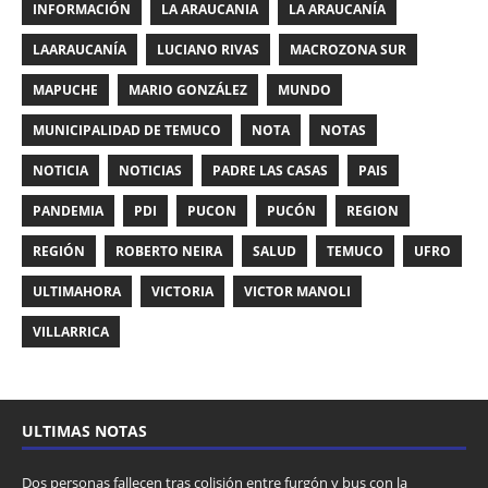
INFORMACIÓN
LA ARAUCANIA
LA ARAUCANÍA
LAARAUCANÍA
LUCIANO RIVAS
MACROZONA SUR
MAPUCHE
MARIO GONZÁLEZ
MUNDO
MUNICIPALIDAD DE TEMUCO
NOTA
NOTAS
NOTICIA
NOTICIAS
PADRE LAS CASAS
PAIS
PANDEMIA
PDI
PUCON
PUCÓN
REGION
REGIÓN
ROBERTO NEIRA
SALUD
TEMUCO
UFRO
ULTIMAHORA
VICTORIA
VICTOR MANOLI
VILLARRICA
ULTIMAS NOTAS
Dos personas fallecen tras colisión entre furgón y bus con la