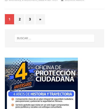
1
2
3
»