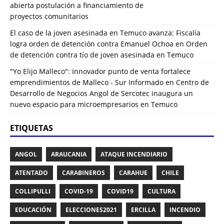
abierta postulación a financiamiento de
proyectos comunitarios
El caso de la joven asesinada en Temuco avanza: Fiscalía
logra orden de detención contra Emanuel Ochoa
en
Orden
de detención contra tío de joven asesinada en Temuco
"Yo Elijo Malleco": innovador punto de venta fortalece
emprendimientos de Malleco - Sur Informado
en
Centro de
Desarrollo de Negocios Angol de Sercotec inaugura un
nuevo espacio para microempresarios en Temuco
ETIQUETAS
ANGOL
ARAUCANIA
ATAQUE INCENDIARIO
ATENTADO
CARABINEROS
CARAHUE
CHILE
COLLIPULLI
COVID-19
COVID19
CULTURA
EDUCACIÓN
ELECCIONES2021
ERCILLA
INCENDIO