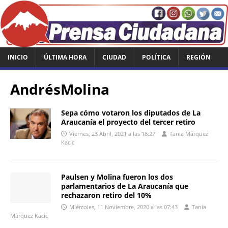
INICIO
ÚLTIMA HORA
CIUDAD
POLÍTICA
REGIÓN
AndrésMolina
Sepa cómo votaron los diputados de La
Araucanía el proyecto del tercer retiro
Viernes, 23 Abril, 2021 a las 18:27
Tania Márquez
Kacic
Paulsen y Molina fueron los dos
parlamentarios de La Araucanía que
rechazaron retiro del 10%
Miércoles, 11 Noviembre, 2020 a las 07:43
Tania
Márquez Kacic