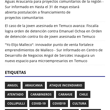
Aguas Araucanía para proyectos comunitarios de la región -
Sur Informado
en
Hasta el 31 de mayo estará
abierta postulación a financiamiento de
proyectos comunitarios
El caso de la joven asesinada en Temuco avanza: Fiscalía
logra orden de detención contra Emanuel Ochoa
en
Orden
de detención contra tío de joven asesinada en Temuco
"Yo Elijo Malleco": innovador punto de venta fortalece
emprendimientos de Malleco - Sur Informado
en
Centro de
Desarrollo de Negocios Angol de Sercotec inaugura un
nuevo espacio para microempresarios en Temuco
ETIQUETAS
ANGOL
ARAUCANIA
ATAQUE INCENDIARIO
ATENTADO
CARABINEROS
CARAHUE
CHILE
COLLIPULLI
COVID-19
COVID19
CULTURA