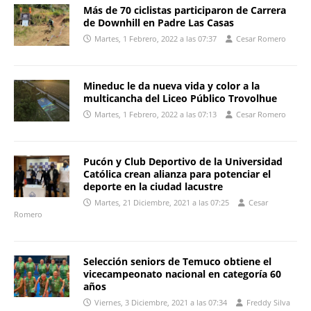
Más de 70 ciclistas participaron de Carrera
de Downhill en Padre Las Casas
Martes, 1 Febrero, 2022 a las 07:37
Cesar Romero
Mineduc le da nueva vida y color a la
multicancha del Liceo Público Trovolhue
Martes, 1 Febrero, 2022 a las 07:13
Cesar Romero
Pucón y Club Deportivo de la Universidad
Católica crean alianza para potenciar el
deporte en la ciudad lacustre
Martes, 21 Diciembre, 2021 a las 07:25
Cesar
Romero
Selección seniors de Temuco obtiene el
vicecampeonato nacional en categoría 60
años
Viernes, 3 Diciembre, 2021 a las 07:34
Freddy Silva