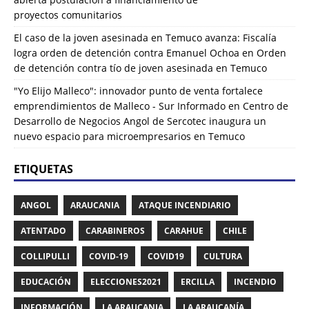
proyectos comunitarios
El caso de la joven asesinada en Temuco avanza: Fiscalía
logra orden de detención contra Emanuel Ochoa
en
Orden
de detención contra tío de joven asesinada en Temuco
"Yo Elijo Malleco": innovador punto de venta fortalece
emprendimientos de Malleco - Sur Informado
en
Centro de
Desarrollo de Negocios Angol de Sercotec inaugura un
nuevo espacio para microempresarios en Temuco
ETIQUETAS
ANGOL
ARAUCANIA
ATAQUE INCENDIARIO
ATENTADO
CARABINEROS
CARAHUE
CHILE
COLLIPULLI
COVID-19
COVID19
CULTURA
EDUCACIÓN
ELECCIONES2021
ERCILLA
INCENDIO
INFORMACIÓN
LA ARAUCANIA
LA ARAUCANÍA