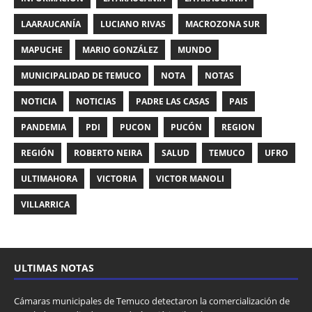
LAARAUCANÍA
LUCIANO RIVAS
MACROZONA SUR
MAPUCHE
MARIO GONZÁLEZ
MUNDO
MUNICIPALIDAD DE TEMUCO
NOTA
NOTAS
NOTICIA
NOTICIAS
PADRE LAS CASAS
PAIS
PANDEMIA
PDI
PUCON
PUCÓN
REGION
REGIÓN
ROBERTO NEIRA
SALUD
TEMUCO
UFRO
ULTIMAHORA
VICTORIA
VICTOR MANOLI
VILLARRICA
ULTIMAS NOTAS
Cámaras municipales de Temuco detectaron la comercialización de