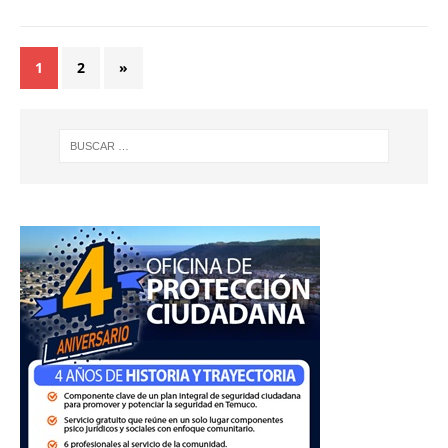
1
2
»