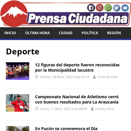
INICIO
ÚLTIMA HORA
CIUDAD
POLÍTICA
REGIÓN
Deporte
12 figuras del deporte fueron reconocidas
por la Municipalidad lacustre
Viernes, 29 Abril, 2022 a las 07:10
Cesar Romero
Campeonato Nacional de Atletismo cerró
con buenos resultados para La Araucanía
Lunes, 11 Abril, 2022 a las 08:05
Freddy Silva
En Pucón se conmemora el Día