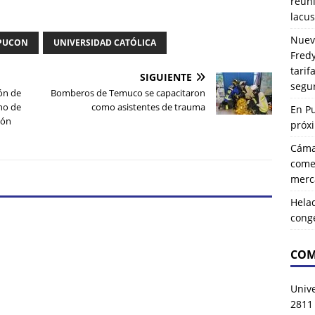
reuni
lacus
Nuev
PUCON
UNIVERSIDAD CATÓLICA
Fredy
tarif
SIGUIENTE
segu
ión de
Bomberos de Temuco se capacitaron
ono de
como asistentes de trauma
En P
ión
próx
Cáma
comer
merca
Hela
cong
COM
Univ
2811