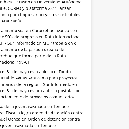
nibles | Krasno
en
Universidad Autónoma
hile, CORFO y plataforma 2811 lanzan
rama para impulsar proyectos sostenibles
a Araucanía
ramiento vial en Curarrehue avanza con
de 50% de progreso en Ruta Internacional
CH - Sur Informado
en
MOP trabaja en el
ramiento de la pasada urbana de
rrehue que forma parte de la Ruta
rnacional 199-CH
 el 31 de mayo está abierto el Fondo
ursable Aguas Araucanía para proyectos
itarios de la región - Sur Informado
en
 el 31 de mayo estará abierta postulación
anciamiento de proyectos comunitarios
so de la joven asesinada en Temuco
a: Fiscalía logra orden de detención contra
uel Ochoa
en
Orden de detención contra
de joven asesinada en Temuco