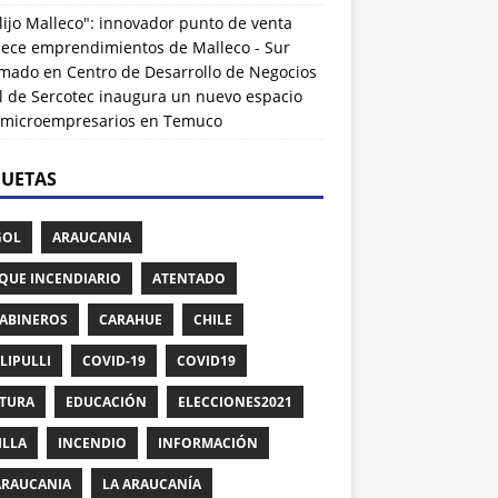
lijo Malleco": innovador punto de venta
alece emprendimientos de Malleco - Sur
rmado
en
Centro de Desarrollo de Negocios
l de Sercotec inaugura un nuevo espacio
 microempresarios en Temuco
QUETAS
GOL
ARAUCANIA
QUE INCENDIARIO
ATENTADO
ABINEROS
CARAHUE
CHILE
LIPULLI
COVID-19
COVID19
TURA
EDUCACIÓN
ELECCIONES2021
ILLA
INCENDIO
INFORMACIÓN
ARAUCANIA
LA ARAUCANÍA