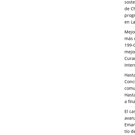
soste
de C
prog
en L
Mejo
más 
199-
mejo
Cura
Inte
Hasta
Conc
comun
Hasta
a fin
El ca
avanz
Eman
tío 