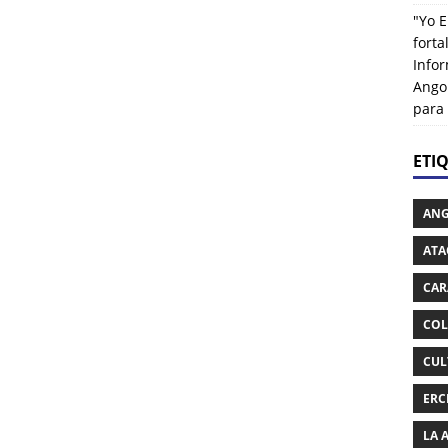
"Yo E
fort
Info
Ango
para
ETI
AN
ATA
CAR
COL
CUL
ERC
LA 