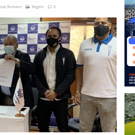
esar Romero
Región
0