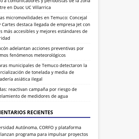
ó a comunicadores y periodistas de la zona
tre en Duoc UC Villarrica
as micromovilidades en Temuco: Concejal
 Cartes destaca llegada de empresa Jet con
as más accesibles y mejores estándares de
ridad
ucón adelantan acciones preventivas por
imos fenómenos meteorológicos
ras municipales de Temuco detectaron la
cialización de tonelada y media de
dería asiática ilegal
das: reactivan campaña por riesgo de
elamiento de medidores de agua
ENTARIOS RECIENTES
ersidad Autónoma, CORFO y plataforma
 lanzan programa para impulsar proyectos