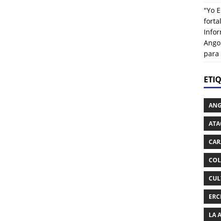
"Yo E
fort
Info
Ango
para
ETI
AN
ATA
CAR
COL
CUL
ERC
LA 