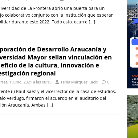
iversidad de La Frontera abrió una puerta para un
jo colaborativo conjunto con la institución que esperan
lidar durante este 2022. Todo esto, ocurre
[…]
poración de Desarrollo Araucanía y
versidad Mayor sellan vinculación en
eficio de la cultura, innovación e
estigación regional
tes, 1 Junio, 2021 a las 08:15
Tania Márquez Kacic
0
rente (I) Raúl Sáez y el vicerrector de la casa de estudios,
lo Verdugo, firmaron el acuerdo en el auditorio del
llón Araucanía. Ambas
[…]