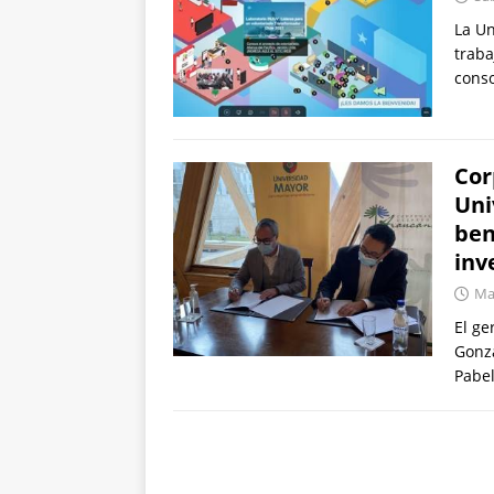
La Un
traba
conso
Cor
Uni
ben
inv
Mar
El ge
Gonza
Pabe