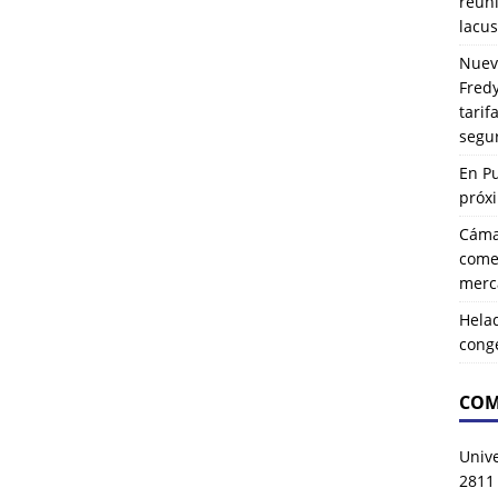
reuni
lacus
Nuev
Fredy
tarif
segu
En P
próx
Cáma
comer
merca
Hela
cong
COM
Univ
2811