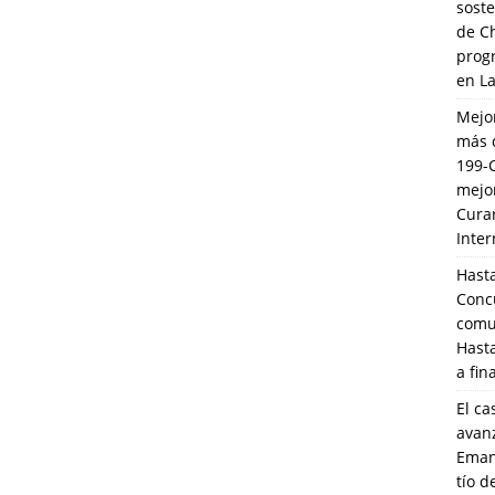
soste
de C
prog
en L
Mejo
más 
199-
mejo
Cura
Inte
Hasta
Conc
comun
Hasta
a fin
El ca
avanz
Eman
tío 