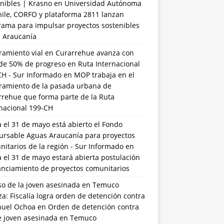
nibles | Krasno
en
Universidad Autónoma
hile, CORFO y plataforma 2811 lanzan
rama para impulsar proyectos sostenibles
a Araucanía
ramiento vial en Curarrehue avanza con
de 50% de progreso en Ruta Internacional
CH - Sur Informado
en
MOP trabaja en el
ramiento de la pasada urbana de
rrehue que forma parte de la Ruta
rnacional 199-CH
 el 31 de mayo está abierto el Fondo
ursable Aguas Araucanía para proyectos
itarios de la región - Sur Informado
en
 el 31 de mayo estará abierta postulación
anciamiento de proyectos comunitarios
so de la joven asesinada en Temuco
a: Fiscalía logra orden de detención contra
uel Ochoa
en
Orden de detención contra
de joven asesinada en Temuco