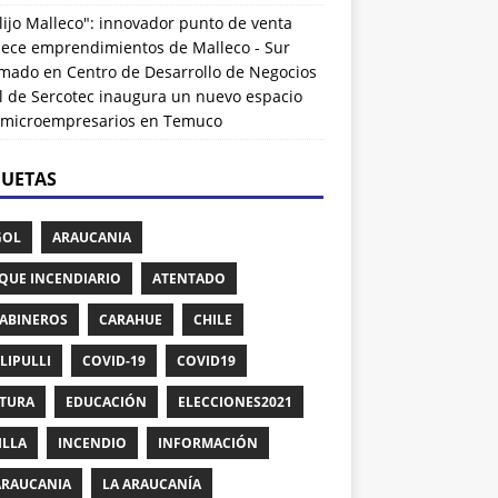
lijo Malleco": innovador punto de venta
alece emprendimientos de Malleco - Sur
rmado
en
Centro de Desarrollo de Negocios
l de Sercotec inaugura un nuevo espacio
 microempresarios en Temuco
QUETAS
GOL
ARAUCANIA
QUE INCENDIARIO
ATENTADO
ABINEROS
CARAHUE
CHILE
LIPULLI
COVID-19
COVID19
TURA
EDUCACIÓN
ELECCIONES2021
ILLA
INCENDIO
INFORMACIÓN
ARAUCANIA
LA ARAUCANÍA