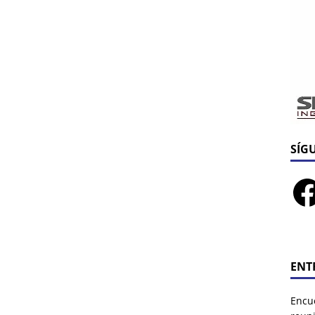
SÍG
ENT
Encu