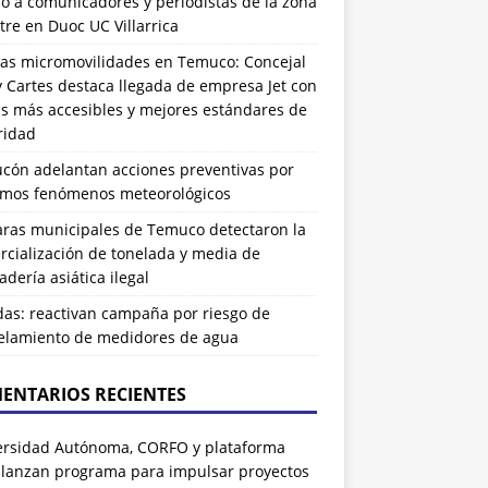
ó a comunicadores y periodistas de la zona
tre en Duoc UC Villarrica
as micromovilidades en Temuco: Concejal
 Cartes destaca llegada de empresa Jet con
as más accesibles y mejores estándares de
ridad
ucón adelantan acciones preventivas por
imos fenómenos meteorológicos
ras municipales de Temuco detectaron la
cialización de tonelada y media de
dería asiática ilegal
das: reactivan campaña por riesgo de
elamiento de medidores de agua
ENTARIOS RECIENTES
ersidad Autónoma, CORFO y plataforma
 lanzan programa para impulsar proyectos