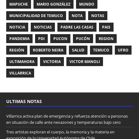
MAPUCHE
MARIO GONZÁLEZ
MUNDO
MUNICIPALIDAD DE TEMUCO
NOTA
NOTAS
NOTICIA
NOTICIAS
PADRE LAS CASAS
PAIS
PANDEMIA
PDI
PUCON
PUCÓN
REGION
REGIÓN
ROBERTO NEIRA
SALUD
TEMUCO
UFRO
ULTIMAHORA
VICTORIA
VICTOR MANOLI
VILLARRICA
ULTIMAS NOTAS
Villarrica activa plan de emergencia y refuerza atención a personas
en situación de calle ante nevazones y temperaturas bajo cero
Tres artistas exploran el cuerpo, la memoria y la materia en
exposición de la Universidad Autónoma de Chile