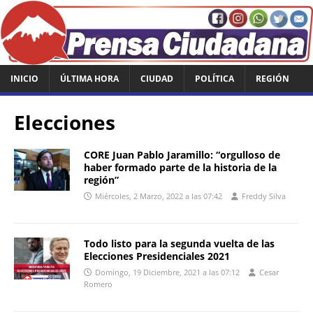
INICIO
ÚLTIMA HORA
CIUDAD
POLÍTICA
REGIÓN
Elecciones
CORE Juan Pablo Jaramillo: “orgulloso de
haber formado parte de la historia de la
región”
Miércoles, 2 Marzo, 2022 a las 07:42
Freddy Silva
Todo listo para la segunda vuelta de las
Elecciones Presidenciales 2021
Domingo, 19 Diciembre, 2021 a las 07:12
Cesar
Romero