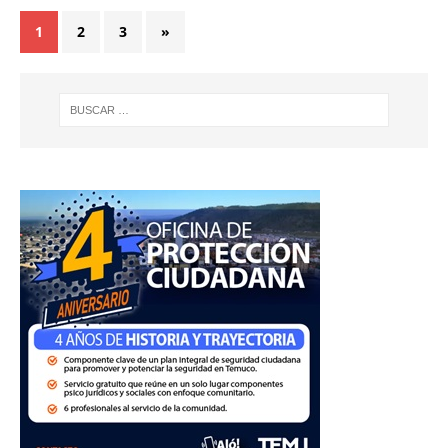
1
2
3
»