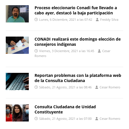
Proceso eleccionario Conadi fue llevado a
cabo ayer, destacó la baja participación
Lunes, 6 Diciembre, 2021 a las 07:42
Freddy Silva
CONADI realizará este domingo elección de
consejeros indígenas
Viernes, 3 Diciembre, 2021 a las 16:45
Cesar
Romero
Reportan problemas con la plataforma web
de la Consulta Ciudadana
Sábado, 21 Agosto, 2021 a las 08:46
Cesar Romero
Consulta Ciudadana de Unidad
Constituyente
Sábado, 21 Agosto, 2021 a las 07:00
Cesar Romero