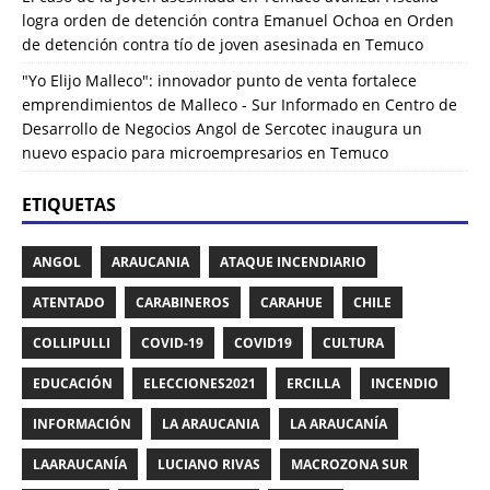
logra orden de detención contra Emanuel Ochoa
en
Orden
de detención contra tío de joven asesinada en Temuco
"Yo Elijo Malleco": innovador punto de venta fortalece
emprendimientos de Malleco - Sur Informado
en
Centro de
Desarrollo de Negocios Angol de Sercotec inaugura un
nuevo espacio para microempresarios en Temuco
ETIQUETAS
ANGOL
ARAUCANIA
ATAQUE INCENDIARIO
ATENTADO
CARABINEROS
CARAHUE
CHILE
COLLIPULLI
COVID-19
COVID19
CULTURA
EDUCACIÓN
ELECCIONES2021
ERCILLA
INCENDIO
INFORMACIÓN
LA ARAUCANIA
LA ARAUCANÍA
LAARAUCANÍA
LUCIANO RIVAS
MACROZONA SUR