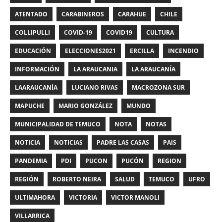
ATENTADO
CARABINEROS
CARAHUE
CHILE
COLLIPULLI
COVID-19
COVID19
CULTURA
EDUCACIÓN
ELECCIONES2021
ERCILLA
INCENDIO
INFORMACIÓN
LA ARAUCANIA
LA ARAUCANÍA
LAARAUCANÍA
LUCIANO RIVAS
MACROZONA SUR
MAPUCHE
MARIO GONZÁLEZ
MUNDO
MUNICIPALIDAD DE TEMUCO
NOTA
NOTAS
NOTICIA
NOTICIAS
PADRE LAS CASAS
PAIS
PANDEMIA
PDI
PUCON
PUCÓN
REGION
REGIÓN
ROBERTO NEIRA
SALUD
TEMUCO
UFRO
ULTIMAHORA
VICTORIA
VICTOR MANOLI
VILLARRICA