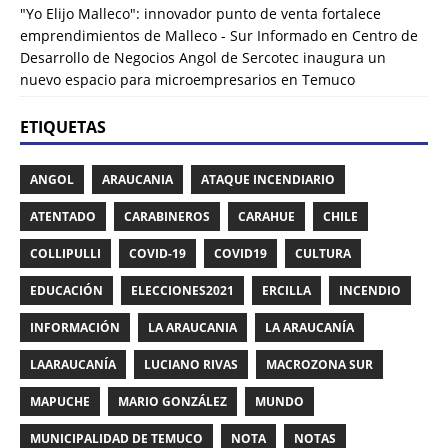
"Yo Elijo Malleco": innovador punto de venta fortalece
emprendimientos de Malleco - Sur Informado
en
Centro de
Desarrollo de Negocios Angol de Sercotec inaugura un
nuevo espacio para microempresarios en Temuco
ETIQUETAS
ANGOL
ARAUCANIA
ATAQUE INCENDIARIO
ATENTADO
CARABINEROS
CARAHUE
CHILE
COLLIPULLI
COVID-19
COVID19
CULTURA
EDUCACIÓN
ELECCIONES2021
ERCILLA
INCENDIO
INFORMACIÓN
LA ARAUCANIA
LA ARAUCANÍA
LAARAUCANÍA
LUCIANO RIVAS
MACROZONA SUR
MAPUCHE
MARIO GONZÁLEZ
MUNDO
MUNICIPALIDAD DE TEMUCO
NOTA
NOTAS