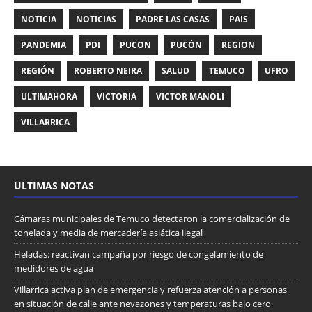
NOTICIA
NOTICIAS
PADRE LAS CASAS
PAIS
PANDEMIA
PDI
PUCON
PUCÓN
REGION
REGIÓN
ROBERTO NEIRA
SALUD
TEMUCO
UFRO
ULTIMAHORA
VICTORIA
VICTOR MANOLI
VILLARRICA
ULTIMAS NOTAS
Cámaras municipales de Temuco detectaron la comercialización de
tonelada y media de mercadería asiática ilegal
Heladas: reactivan campaña por riesgo de congelamiento de
medidores de agua
Villarrica activa plan de emergencia y refuerza atención a personas
en situación de calle ante nevazones y temperaturas bajo cero