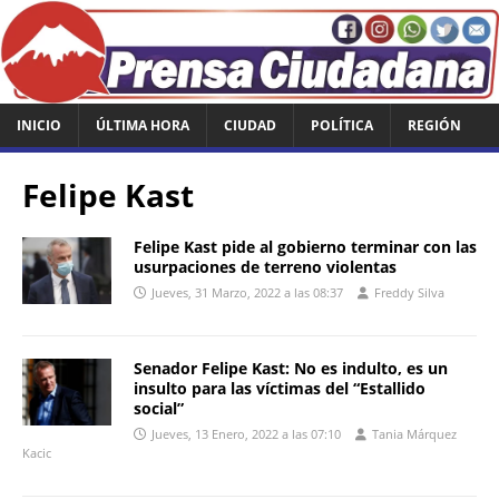
INICIO
ÚLTIMA HORA
CIUDAD
POLÍTICA
REGIÓN
Felipe Kast
Felipe Kast pide al gobierno terminar con las
usurpaciones de terreno violentas
Jueves, 31 Marzo, 2022 a las 08:37
Freddy Silva
Senador Felipe Kast: No es indulto, es un
insulto para las víctimas del “Estallido
social”
Jueves, 13 Enero, 2022 a las 07:10
Tania Márquez
Kacic