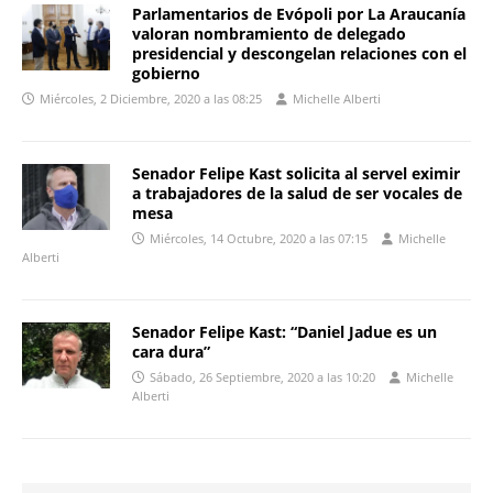
Parlamentarios de Evópoli por La Araucanía
valoran nombramiento de delegado
presidencial y descongelan relaciones con el
gobierno
Miércoles, 2 Diciembre, 2020 a las 08:25
Michelle Alberti
Senador Felipe Kast solicita al servel eximir
a trabajadores de la salud de ser vocales de
mesa
Miércoles, 14 Octubre, 2020 a las 07:15
Michelle
Alberti
Senador Felipe Kast: “Daniel Jadue es un
cara dura”
Sábado, 26 Septiembre, 2020 a las 10:20
Michelle
Alberti